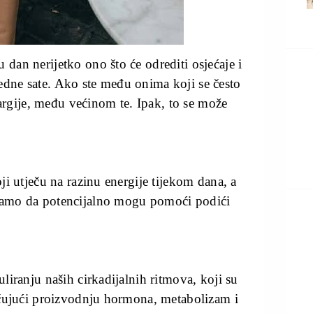
 dan nerijetko ono što će odrediti osjećaje i
edne sate. Ako ste među onima koji se često
rgije, među većinom te. Ipak, to se može
oji utječu na razinu energije tijekom dana, a
 samo da potencijalno mogu pomoći podići
uliranju naših cirkadijalnih ritmova, koji su
ljučujući proizvodnju hormona, metabolizam i