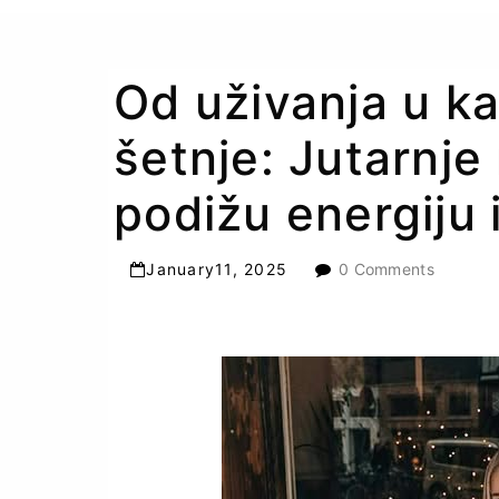
Od uživanja u ka
šetnje: Jutarnje
podižu energiju 
January
11
,
2025
0 Comments