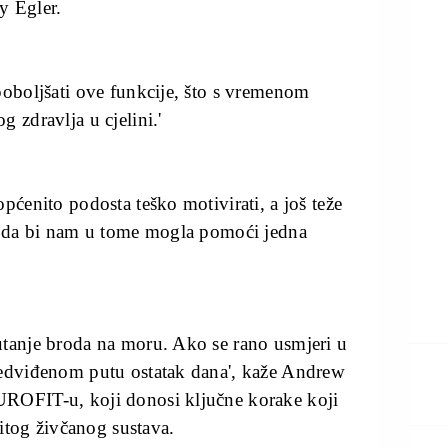
ey Egler.
poboljšati ove funkcije, što s vremenom
 zdravlja u cjelini.'
pćenito podosta teško motivirati, a još teže
ju da bi nam u tome mogla pomoći jedna
utanje broda na moru. Ako se rano usmjeri u
redviđenom putu ostatak dana', kaže Andrew
UROFIT-u, koji donosi ključne korake koji
tog živčanog sustava.