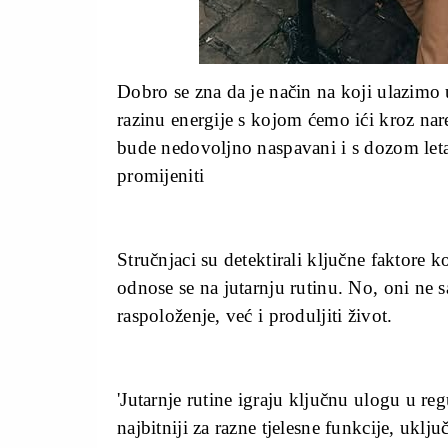
Dobro se zna da je način na koji ulazimo u
razinu energije s kojom ćemo ići kroz nar
bude nedovoljno naspavani i s dozom leta
promijeniti
Stručnjaci su detektirali ključne faktore k
odnose se na jutarnju rutinu. No, oni ne
raspoloženje, već i produljiti život.
'Jutarnje rutine igraju ključnu ulogu u reg
najbitniji za razne tjelesne funkcije, uk