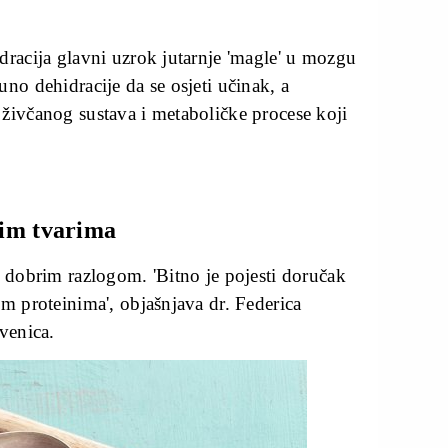
dracija glavni uzrok jutarnje 'magle' u mozgu
no dehidracije da se osjeti učinak, a
 živčanog sustava i metaboličke procese koji
vim tvarima
s dobrim razlogom. 'Bitno je pojesti doručak
im proteinima', objašnjava dr. Federica
venica.