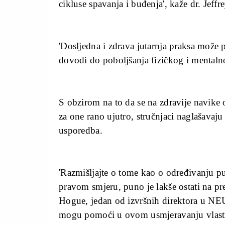
cikluse spavanja i buđenja', kaže dr. Jeffr
'Dosljedna i zdrava jutarnja praksa može 
dovodi do poboljšanja fizičkog i mentalnog
S obzirom na to da se na zdravije navike o
za one rano ujutro, stručnjaci naglašava
usporedba.
'Razmišljajte o tome kao o određivanju p
pravom smjeru, puno je lakše ostati na p
Hogue, jedan od izvršnih direktora u NE
mogu pomoći u ovom usmjeravanju vlasti