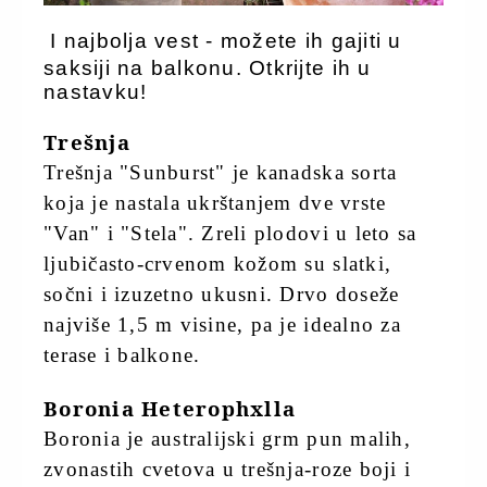
I najbolja vest - možete ih gajiti u
saksiji na balkonu. Otkrijte ih u
nastavku!
Trešnja
Trešnja "Sunburst" je kanadska sorta
koja je nastala ukrštanjem dve vrste
"Van" i "Stela". Zreli plodovi u leto sa
ljubičasto-crvenom kožom su slatki,
sočni i izuzetno ukusni. Drvo doseže
najviše 1,5 m visine, pa je idealno za
terase i balkone.
Boronia Heterophxlla
Boronia je australijski grm pun malih,
zvonastih cvetova u trešnja-roze boji i