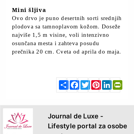
Mini šljiva
Ovo drvo je puno desertnih sorti srednjih
plodova sa tamnoplavom kožom. Doseže
najviše 1,5 m visine, voli intenzivno
osunčana mesta i zahteva posudu
prečnika 20 cm. Cveta od aprila do maja.
zenskimagazin.rs
S
F
T
P
L
P
h
a
w
i
i
r
a
c
i
n
n
i
r
e
t
t
k
n
e
b
t
e
e
t
o
e
r
d
F
o
r
e
I
r
k
s
n
i
t
e
n
d
l
y
Journal de Luxe -
Lifestyle portal za osobe