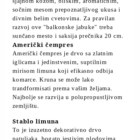
sjajnom kožom, bliskim, aromatičnim,
sočnim mesom prepoznatljivog ukusa i
divnim belim cvetovima. Za pravilan
razvoj ove "balkonske jabuke" treba
sunčano mesto i saksija prečnika 20 cm.
Američki čempres
Američki čempres je drvo sa zlatnim
iglicama i jedinstvenim, suptilnim
mirisom limuna koji efikasno odbija
komarce. Kruna se može lako
trandformisati prema vašim željama.
Najbolje se razvija u polupropustljivom
zemljištu.
Stablo limuna
To je izuzetno dekorativno drvo
patuljaka, bogato jestivim plodovima