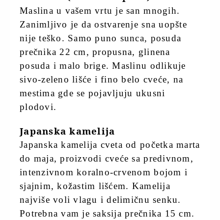
Maslina u vašem vrtu je san mnogih.
Zanimljivo je da ostvarenje sna uopšte
nije teško. Samo puno sunca, posuda
prečnika 22 cm, propusna, glinena
posuda i malo brige. Maslinu odlikuje
sivo-zeleno lišće i fino belo cveće, na
mestima gde se pojavljuju ukusni
plodovi.
Japanska kamelija
Japanska kamelija cveta od početka marta
do maja, proizvodi cveće sa predivnom,
intenzivnom koralno-crvenom bojom i
sjajnim, kožastim lišćem. Kamelija
najviše voli vlagu i delimičnu senku.
Potrebna vam je saksija prečnika 15 cm.