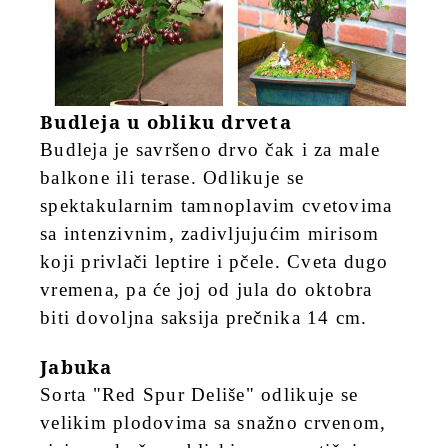
Budleja u obliku drveta
Budleja je savršeno drvo čak i za male
balkone ili terase. Odlikuje se
spektakularnim tamnoplavim cvetovima
sa intenzivnim, zadivljujućim mirisom
koji privlači leptire i pčele. Cveta dugo
vremena, pa će joj od jula do oktobra
biti dovoljna saksija prečnika 14 cm.
Jabuka
Sorta "Red Spur Deliše" odlikuje se
velikim plodovima sa snažno crvenom,