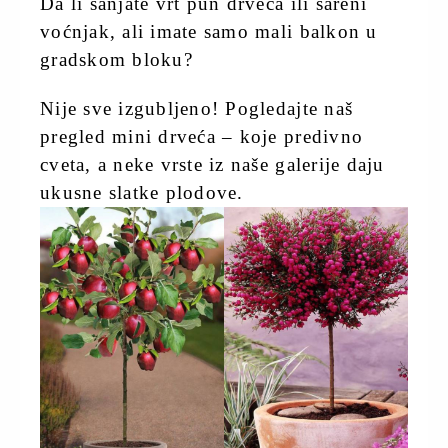
Da li sanjate vrt pun drveća ili šareni
voćnjak, ali imate samo mali balkon u
gradskom bloku?
Nije sve izgubljeno! Pogledajte naš
pregled mini drveća – koje predivno
cveta, a neke vrste iz naše galerije daju
ukusne slatke plodove.