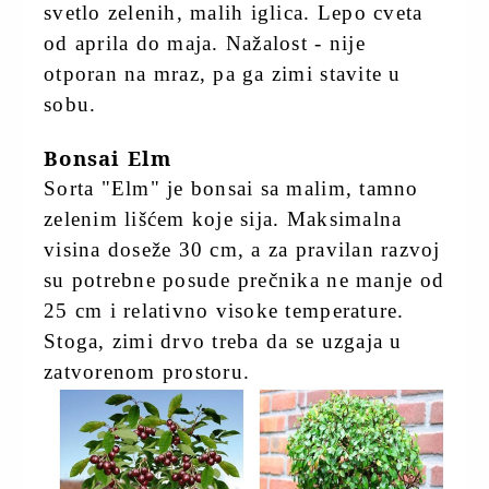
svetlo zelenih, malih iglica. Lepo cveta
od aprila do maja. Nažalost - nije
otporan na mraz, pa ga zimi stavite u
sobu.
Bonsai Elm
Sorta "Elm" je bonsai sa malim, tamno
zelenim lišćem koje sija. Maksimalna
visina doseže 30 cm, a za pravilan razvoj
su potrebne posude prečnika ne manje od
25 cm i relativno visoke temperature.
Stoga, zimi drvo treba da se uzgaja u
zatvorenom prostoru.