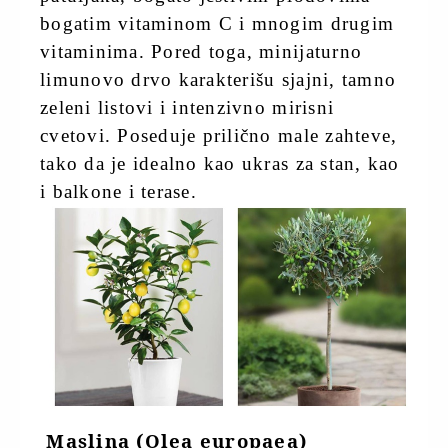
bogatim vitaminom C i mnogim drugim
vitaminima. Pored toga, minijaturno
limunovo drvo karakterišu sjajni, tamno
zeleni listovi i intenzivno mirisni
cvetovi. Poseduje prilično male zahteve,
tako da je idealno kao ukras za stan, kao
i balkone i terase.
Maslina (Olea europaea)