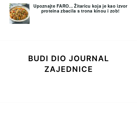
Upoznajte FARO... Žitaricu koja je kao izvor
proteina zbacila s trona kinou i zob!
BUDI DIO JOURNAL
ZAJEDNICE