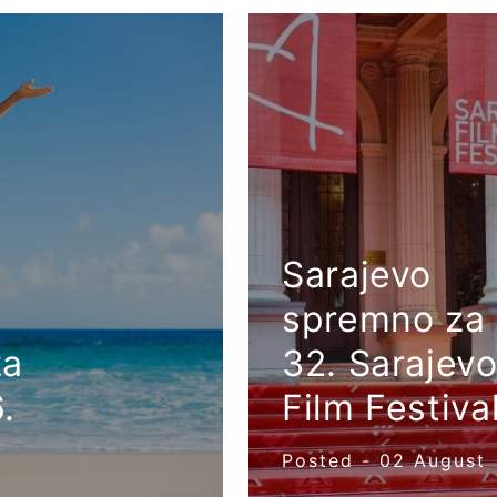
Sarajevo
spremno za
za
32. Sarajev
.
Film Festiva
Posted -
02
August