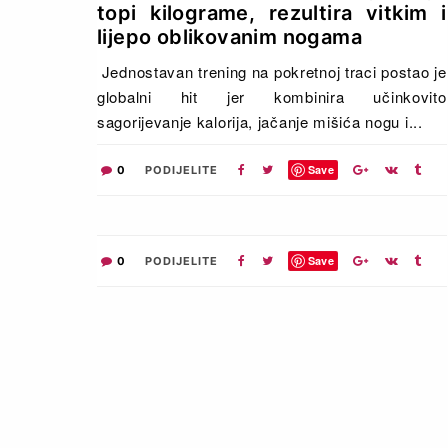
topi kilograme, rezultira vitkim i
lijepo oblikovanim nogama
Jednostavan trening na pokretnoj traci postao je
globalni hit jer kombinira učinkovito
sagorijevanje kalorija, jačanje mišića nogu i...
Save
0
PODIJELITE
Save
0
PODIJELITE