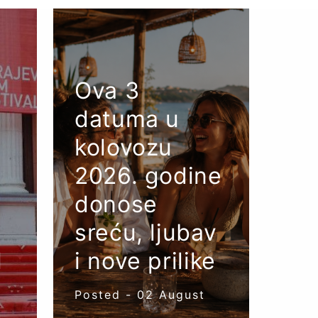
Ova 3
datuma u
kolovozu
2026. godine
donose
o
sreću, ljubav
l
i nove prilike
Posted -
02
August