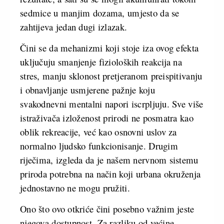
sedmice u manjim dozama, umjesto da se
zahtijeva jedan dugi izlazak.
Čini se da mehanizmi koji stoje iza ovog efekta
uključuju smanjenje fizioloških reakcija na
stres, manju sklonost pretjeranom preispitivanju
i obnavljanje usmjerene pažnje koju
svakodnevni mentalni napori iscrpljuju. Sve više
istraživača izloženost prirodi ne posmatra kao
oblik rekreacije, već kao osnovni uslov za
normalno ljudsko funkcionisanje. Drugim
riječima, izgleda da je našem nervnom sistemu
priroda potrebna na način koji urbana okruženja
jednostavno ne mogu pružiti.
Ono što ovo otkriće čini posebno važnim jeste
njegova dostupnost. Za razliku od većine