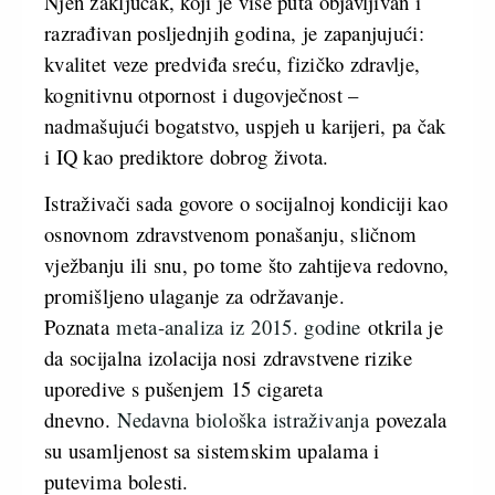
Njen zaključak, koji je više puta objavljivan i
razrađivan posljednjih godina, je zapanjujući:
kvalitet veze predviđa sreću, fizičko zdravlje,
kognitivnu otpornost i dugovječnost –
nadmašujući bogatstvo, uspjeh u karijeri, pa čak
i IQ kao prediktore dobrog života.
Istraživači sada govore o socijalnoj kondiciji kao
osnovnom zdravstvenom ponašanju, sličnom
vježbanju ili snu, po tome što zahtijeva redovno,
promišljeno ulaganje za održavanje.
Poznata
meta-analiza iz 2015. godine
otkrila je
da socijalna izolacija nosi zdravstvene rizike
uporedive s pušenjem 15 cigareta
dnevno.
Nedavna biološka istraživanja
povezala
su usamljenost sa sistemskim upalama i
putevima bolesti.