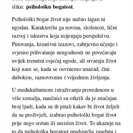
psihološku bogatost
sliku:
.
Psihološki bogat život nije nužno lagan ni
ugodan. Karakterišu ga novina, složenost, lični
razvoj i iskustva koja mijenjaju perspektivu.
Putovanja, kreativni izazovi, zahtjevno učenje i
svjesno prihvatanje neugodnosti ne povećavaju
uvijek trenutni osjećaj ugode, ali stvaraju život
koji nam se, kada se osvrnemo unazad, čini
dubokim, raznovrsnim i vrijednim življenja.
U međukulturnom istraživanju provedenom u
više zemalja, naučnici su otkrili da je značajan
broj ljudi, kada su ih pitali kakav bi život željeli
da su proživjeli, izabrao psihološki bogat život
prije nego sretan ili smislen život. To ukazuje na
to da psihološka bogatost predstavlja zasebnu i