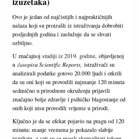
izuzetaka)
Ovo je jedan od najčistijih i najpraktičnijih
nalaza koji su proizašli iz istraživanja dobrobiti
posljednjih godina i zaslužuje da se shvati
ozbiljno.
U značajnoj
studiji iz 2019. godine
, objavljenoj
u
časopisu Scientific Reports,
istraživači su
analizirali podatke gotovo 20.000 ljudi i otkrili
da su oni koji su provodili najmanje 120 minuta
sedmično u prirodnom okruženju prijavili
značajno bolje zdravlje i psihičko blagostanje od
onih koji nisu provodili vrijeme u prirodi.
Ključno je da se efekat pojavio na pragu od 120
minuta: manje vremena je pokazalo slabije
rezultate, a sati su se mogli akumulirati tokom