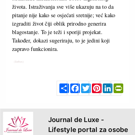
života. Istraživanja sve više ukazuju na to da
pitanje nije kako se osjećati sretnije; već kako
izgraditi život čiji oblik prirodno generira
blagostanje. To je teži i sporiji projekat.
Također, dokazi sugeriraju, to je jedini koji
zapravo funkcionira.
(forbes)
S
F
T
P
L
P
h
a
w
i
i
r
a
c
i
n
n
i
r
e
t
t
k
n
e
b
t
e
e
t
o
e
r
d
F
o
r
e
I
r
k
s
n
i
t
e
n
d
l
y
Journal de Luxe -
Lifestyle portal za osobe