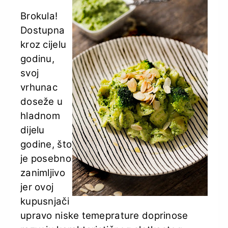
Brokula!
Dostupna
kroz cijelu
godinu,
svoj
vrhunac
doseže u
hladnom
dijelu
godine, što
je posebno
zanimljivo
jer ovoj
kupusnjači
upravo niske temeprature doprinose