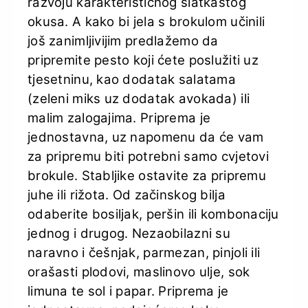
razvoju karakterističnog slatkastog
okusa. A kako bi jela s brokulom učinili
još zanimljivijim predlažemo da
pripremite pesto koji ćete poslužiti uz
tjesetninu, kao dodatak salatama
(zeleni miks uz dodatak avokada) ili
malim zalogajima. Priprema je
jednostavna, uz napomenu da će vam
za pripremu biti potrebni samo cvjetovi
brokule. Stabljike ostavite za pripremu
juhe ili rižota. Od začinskog bilja
odaberite bosiljak, peršin ili kombonaciju
jednog i drugog. Nezaobilazni su
naravno i češnjak, parmezan, pinjoli ili
orašasti plodovi, maslinovo ulje, sok
limuna te sol i papar. Priprema je