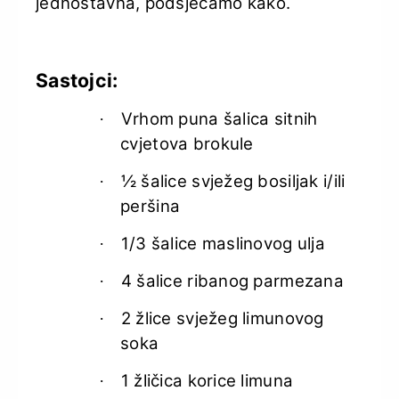
jednostavna, podsjećamo kako.
Sastojci:
Vrhom puna šalica sitnih
·
cvjetova brokule
½ šalice svježeg bosiljak i/ili
·
peršina
1/3 šalice maslinovog ulja
·
4 šalice ribanog parmezana
·
2 žlice svježeg limunovog
·
soka
1 žličica korice limuna
·