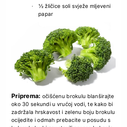
½ žličice soli svježe mljeveni
·
papar
Priprema:
očišćenu brokulu blanširajte
oko 30 sekundi u vrućoj vodi, te kako bi
zadržala hrskavost i zelenu boju brokulu
ocijedite i odmah prebacite u posudu s