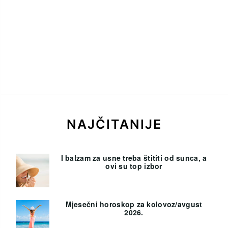
NAJČITANIJE
I balzam za usne treba štititi od sunca, a
ovi su top izbor
Mjesečni horoskop za kolovoz/avgust
2026.