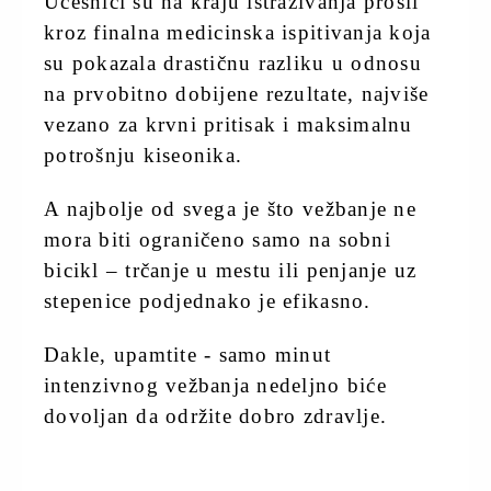
Učesnici su na kraju istraživanja prošli
kroz finalna medicinska ispitivanja koja
su pokazala drastičnu razliku u odnosu
na prvobitno dobijene rezultate, najviše
vezano za krvni pritisak i maksimalnu
potrošnju kiseonika.
A najbolje od svega je što vežbanje ne
mora biti ograničeno samo na sobni
bicikl – trčanje u mestu ili penjanje uz
stepenice podjednako je efikasno.
Dakle, upamtite - samo minut
intenzivnog vežbanja nedeljno biće
dovoljan da održite dobro zdravlje.
stil.kurir.rs