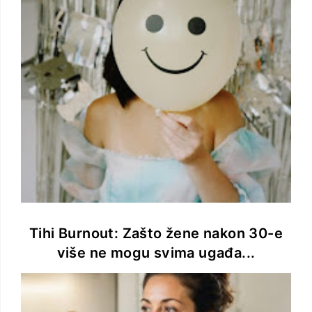
Tihi Burnout: Zašto žene nakon 30-e
više ne mogu svima ugađa...