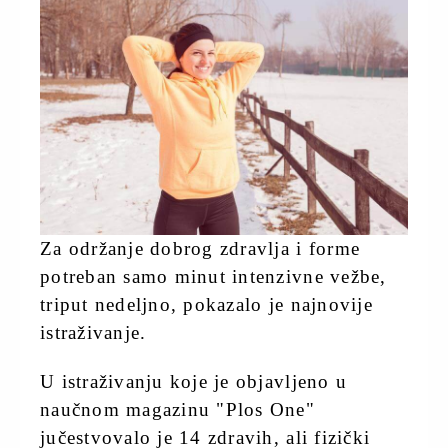
Za održanje dobrog zdravlja i forme
potreban samo minut intenzivne vežbe,
triput nedeljno, pokazalo je najnovije
istraživanje.
U istraživanju koje je objavljeno u
naučnom magazinu "Plos One"
jučestvovalo je 14 zdravih, ali fizički