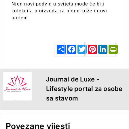
Njen novi podvig u svijetu mode će biti
kolekcija proizvoda za njegu kože i novi
parfem.
klix.ba
S
F
T
P
L
P
h
a
w
i
i
r
a
c
i
n
n
i
r
e
t
t
k
n
e
b
t
e
e
t
o
e
r
d
F
o
r
e
I
r
k
s
n
i
t
e
n
d
l
y
Journal de Luxe -
Lifestyle portal za osobe
sa stavom
Povezane vijesti