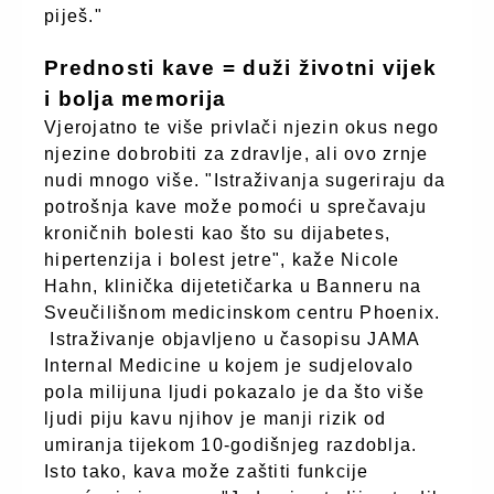
piješ."
Prednosti kave = duži životni vijek
i bolja memorija
Vjerojatno te više privlači njezin okus nego
njezine dobrobiti za zdravlje, ali ovo zrnje
nudi mnogo više. "Istraživanja sugeriraju da
potrošnja kave može pomoći u sprečavaju
kroničnih bolesti kao što su dijabetes,
hipertenzija i bolest jetre", kaže Nicole
Hahn, klinička dijetetičarka u Banneru na
Sveučilišnom medicinskom centru Phoenix.
Istraživanje objavljeno u časopisu JAMA
Internal Medicine u kojem je sudjelovalo
pola milijuna ljudi pokazalo je da što više
ljudi piju kavu njihov je manji rizik od
umiranja tijekom 10-godišnjeg razdoblja.
Isto tako, kava može zaštiti funkcije