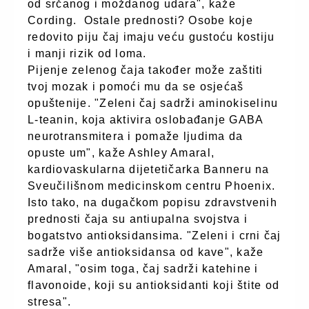
od srčanog i moždanog udara", kaže
Cording.
Ostale prednosti? Osobe koje
redovito piju čaj imaju veću gustoću kostiju
i manji rizik od loma.
Pijenje zelenog čaja također može zaštiti
tvoj mozak i pomoći mu da se osjećaš
opuštenije. "Zeleni čaj sadrži aminokiselinu
L-teanin, koja aktivira oslobađanje GABA
neurotransmitera i pomaže ljudima da
opuste um", kaže Ashley Amaral,
kardiovaskularna dijetetičarka Banneru na
Sveučilišnom medicinskom centru Phoenix.
Isto tako, na dugačkom popisu zdravstvenih
prednosti čaja su antiupalna svojstva i
bogatstvo antioksidansima. "Zeleni i crni čaj
sadrže više antioksidansa od kave", kaže
Amaral, "osim toga, čaj sadrži katehine i
flavonoide, koji su antioksidanti koji štite od
stresa".