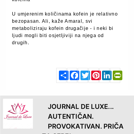
U umjerenim količinama kofein je relativno
bezopasan. Ali, kaže Amaral, svi
metaboliziraju kofein drugačije - i neki bi
ljudi mogli biti osjetljiviji na njega od
drugih.
zdravakrava.24sata.hr
S
F
T
P
L
P
h
a
w
i
i
r
a
c
i
n
n
i
r
e
t
t
k
n
e
b
t
e
e
t
o
e
r
d
F
o
r
e
I
r
k
s
n
i
t
e
n
d
l
y
JOURNAL DE LUXE...
AUTENTIČAN.
PROVOKATIVAN. PRIČA