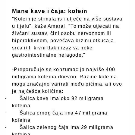
Mane kave i čaja: kofein
"Kofein je stimulans i utječe na više sustava
u tijelu", kaže Amaral. "To može utjecati na
živčani sustav, čini osobu nervoznom ili
hiperaktivnom, povećava brzinu otkucaja
srca i/ili krvni tlak i izaziva neke
gastrointestinalne nelagode."
-Preporučuje se konzumacija najviše 400
miligrama kofeina dnevno. Razine kofeina
mogu značajno varirati među pićima, ali ovo
je najčešća količina:
·
Šalica kave ima oko 92 miligrama
kofeina
·
Šalica crnog čaja ima 47 miligrama
kofeina
·
Šalica zelenog čaja ima 29 miligrama
kofeina