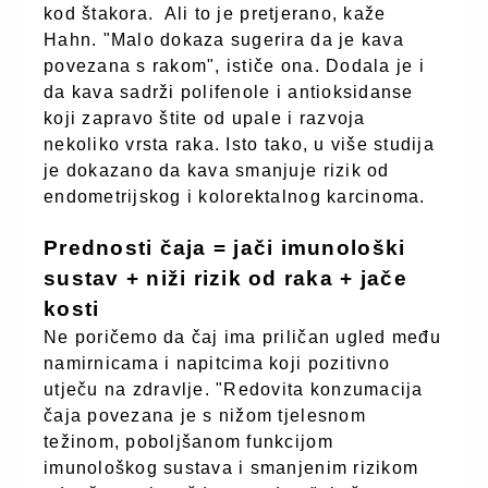
kod štakora.
Ali to je pretjerano, kaže
Hahn. "Malo dokaza sugerira da je kava
povezana s rakom", ističe ona. Dodala je i
da kava sadrži polifenole i antioksidanse
koji zapravo štite od upale i razvoja
nekoliko vrsta raka. Isto tako, u više studija
je dokazano da kava smanjuje rizik od
endometrijskog i kolorektalnog karcinoma.
Prednosti čaja = jači imunološki
sustav + niži rizik od raka + jače
kosti
Ne poričemo da čaj ima priličan ugled među
namirnicama i napitcima koji pozitivno
utječu na zdravlje. "Redovita konzumacija
čaja povezana je s nižom tjelesnom
težinom, poboljšanom funkcijom
imunološkog sustava i smanjenim rizikom