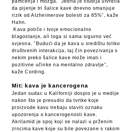
pamćenja i mozga. "Jedna je studija utvrdila
da pijenje tri šalice kave dnevno smanjuje
rizik od Alzheimerove bolesti za 65%", kaže
Hahn.
Kava potiče i tvoje emocionalno
blagostanje, ali toga si sama sigurno već
svjesna. "Budući da je kava u središtu toliko
društvenih interakcija, taj čin povezivanja s
nekim preko šalice kave može imati i
pozitivne učinke na mentalno zdravlje",
kaže Cording.
Mit: kava je kancerogena
Jedan sudac u Kaliforniji dospio je u medije
nakon što je presudio da tvrtke koje
proizvode kavu trebaju staviti oznaku
upozorenja o kancerogenosti kave.
Akrilamid je spoj koji se nalazi u prženim
zrncima kave koje su bile povezane s rakom