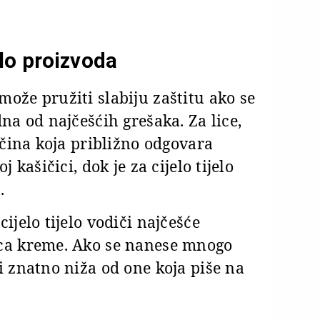
lo proizvoda
ože pružiti slabiju zaštitu ako se
na od najčešćih grešaka. Za lice,
ičina koja približno odgovara
 kašičici, dok je za cijelo tijelo
.
ijelo tijelo vodiči najčešće
ica kreme. Ako se nanese mnogo
i znatno niža od one koja piše na