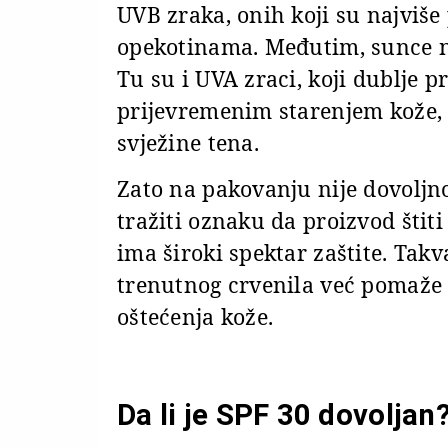
UVB zraka, onih koji su najviše
opekotinama. Međutim, sunce n
Tu su i UVA zraci, koji dublje p
prijevremenim starenjem kože
svježine tena.
Zato na pakovanju nije dovoljno
tražiti oznaku da proizvod štit
ima široki spektar zaštite. Tak
trenutnog crvenila već pomaže
oštećenja kože.
Da li je SPF 30 dovoljan