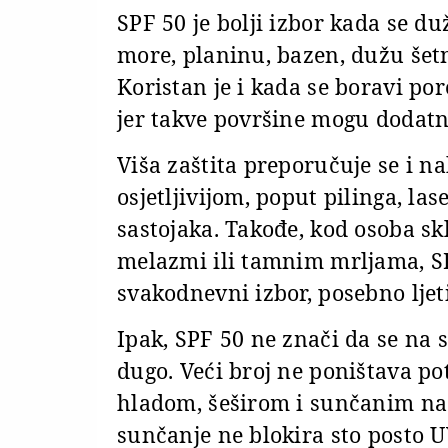
SPF 50 je bolji izbor kada se du
more, planinu, bazen, dužu šetn
Koristan je i kada se boravi pore
jer takve površine mogu dodatn
Viša zaštita preporučuje se i n
osjetljivijom, poput pilinga, las
sastojaka. Takođe, kod osoba s
melazmi ili tamnim mrljama, SP
svakodnevni izbor, posebno ljeti
Ipak, SPF 50 ne znači da se na
dugo. Veći broj ne poništava po
hladom, šeširom i sunčanim na
sunčanje ne blokira sto posto U