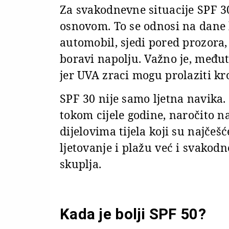
Za svakodnevne situacije SPF 
osnovom. To se odnosi na dane k
automobil, sjedi pored prozora,
boravi napolju. Važno je, međut
jer UVA zraci mogu prolaziti kro
SPF 30 nije samo ljetna navika.
tokom cijele godine, naročito n
dijelovima tijela koji su najčeš
ljetovanje i plažu već i svakod
skuplja.
Kada je bolji SPF 50?