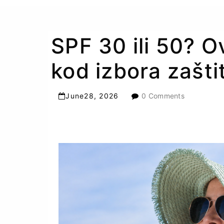
SPF 30 ili 50? O
kod izbora zašti
June
28
,
2026
0 Comments