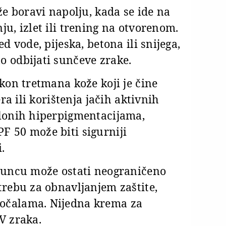
že boravi napolju, kada se ide na
ju, izlet ili trening na otvorenom.
d vode, pijeska, betona ili snijega,
o odbijati sunčeve zrake.
akon tretmana kože koji je čine
era ili korištenja jačih aktivnih
klonih hiperpigmentacijama,
F 50 može biti sigurniji
.
 suncu može ostati neograničeno
trebu za obnavljanjem zaštite,
očalama. Nijedna krema za
V zraka.