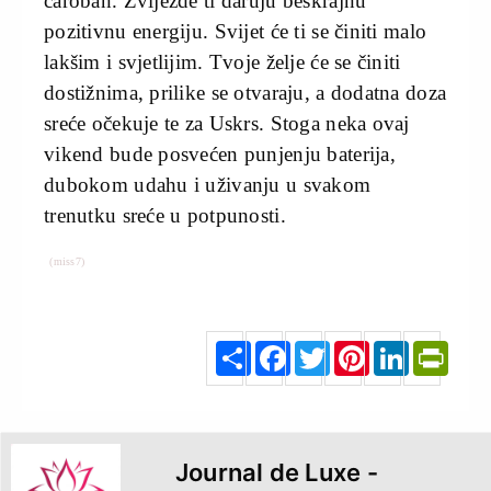
čaroban. Zvijezde ti daruju beskrajnu
pozitivnu energiju. Svijet će ti se činiti malo
lakšim i svjetlijim. Tvoje želje će se činiti
dostižnima, prilike se otvaraju, a dodatna doza
sreće očekuje te za Uskrs. Stoga neka ovaj
vikend bude posvećen punjenju baterija,
dubokom udahu i uživanju u svakom
trenutku sreće u potpunosti.
(miss7)
S
F
T
P
L
P
h
a
w
i
i
r
a
c
i
n
n
i
r
e
t
t
k
n
e
b
t
e
e
t
o
e
r
d
F
o
r
e
I
r
k
s
n
i
t
e
n
d
l
y
Journal de Luxe -