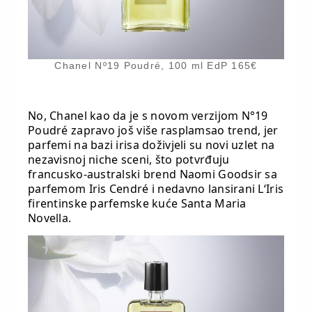
Chanel Nº19 Poudré, 100 ml EdP 165€
No, Chanel kao da je s novom verzijom N°19
Poudré zapravo još više rasplamsao trend, jer
parfemi na bazi irisa doživjeli su novi uzlet na
nezavisnoj niche sceni, što potvrđuju
francusko-australski brend Naomi Goodsir sa
parfemom Iris Cendré i nedavno lansirani L‘Iris
firentinske parfemske kuće Santa Maria
Novella.