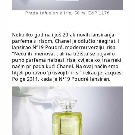
Prada Infusion d‘Iris, 50 ml EdP 117€
Nekoliko godina i još 20-ak novih lansiranja
parfema s irisom, Chanel je odlučio reagirati i
lansirao N°19 Poudré, modernu verziju irisa.
"Neću ih imenovati, ali na tržištu se pojavilo
puno parfema na bazi irisa, cvijeta koji na neki
način pripada kući Chanel. Na ovaj način smo
htjeli ponovno ‘prisvojiti‘ iris," rekao je Jacques
Polge 2011. kada je N°19 Poudré lansiran.