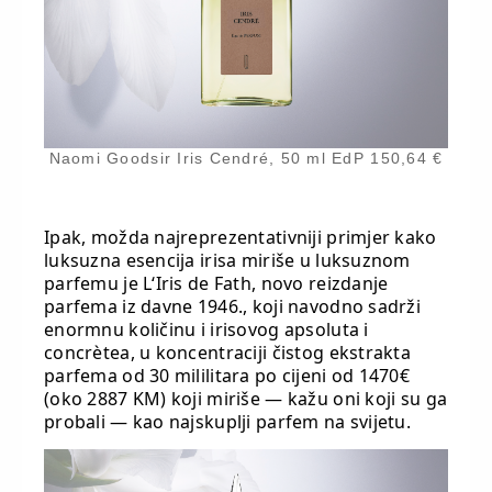
Naomi Goodsir Iris Cendré, 50 ml EdP 150,64 €
Ipak, možda najreprezentativniji primjer kako
luksuzna esencija irisa miriše u luksuznom
parfemu je L‘Iris de Fath, novo reizdanje
parfema iz davne 1946., koji navodno sadrži
enormnu količinu i irisovog apsoluta i
concrètea, u koncentraciji čistog ekstrakta
parfema od 30 mililitara po cijeni od 1470€
(oko 2887 KM) koji miriše — kažu oni koji su ga
probali — kao najskuplji parfem na svijetu.