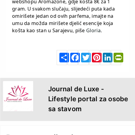
webshopu Aromazone, gdje košta 8€ za 1
gram. U svakom slučaju, slijedeći puta kada
omirišete jedan od ovih parfema, imajte na
umu da možda mirišete djelić esencije koja
košta kao stan u Sarajevu, piše
Gloria
.
S
F
T
P
L
P
h
a
w
i
i
r
a
c
i
n
n
i
r
e
t
t
k
n
e
b
t
e
e
t
o
e
r
d
F
o
r
e
I
r
k
s
n
i
t
e
n
d
l
y
Journal de Luxe -
Lifestyle portal za osobe
sa stavom