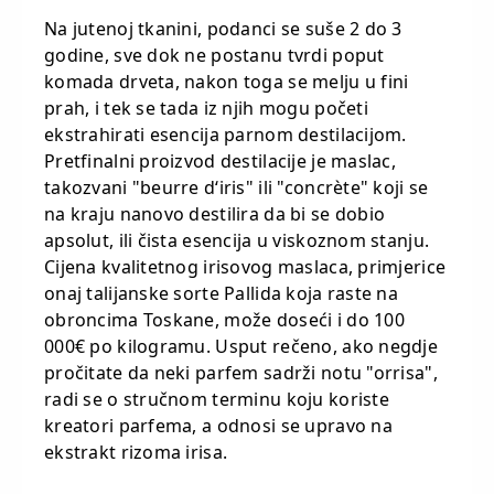
Na jutenoj tkanini, podanci se suše 2 do 3
godine, sve dok ne postanu tvrdi poput
komada drveta, nakon toga se melju u fini
prah, i tek se tada iz njih mogu početi
ekstrahirati esencija parnom destilacijom.
Pretfinalni proizvod destilacije je maslac,
takozvani "beurre d‘iris" ili "concrète" koji se
na kraju nanovo destilira da bi se dobio
apsolut, ili čista esencija u viskoznom stanju.
Cijena kvalitetnog irisovog maslaca, primjerice
onaj talijanske sorte Pallida koja raste na
obroncima Toskane, može doseći i do 100
000€ po kilogramu. Usput rečeno, ako negdje
pročitate da neki parfem sadrži notu "orrisa",
radi se o stručnom terminu koju koriste
kreatori parfema, a odnosi se upravo na
ekstrakt rizoma irisa.