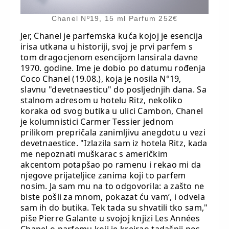
Chanel Nº19, 15 ml Parfum 252€
Jer, Chanel je parfemska kuća kojoj je esencija
irisa utkana u historiji, svoj je prvi parfem s
tom dragocjenom esencijom lansirala davne
1970. godine. Ime je dobio po datumu rođenja
Coco Chanel (19.08.), koja je nosila N°19,
slavnu "devetnaesticu" do posljednjih dana. Sa
stalnom adresom u hotelu Ritz, nekoliko
koraka od svog butika u ulici Cambon, Chanel
je kolumnistici Carmer Tessier jednom
prilikom prepričala zanimljivu anegdotu u vezi
devetnaestice. "Izlazila sam iz hotela Ritz, kada
me nepoznati muškarac s američkim
akcentom potapšao po ramenu i rekao mi da
njegove prijateljice zanima koji to parfem
nosim. Ja sam mu na to odgovorila: a zašto ne
biste pošli za mnom, pokazat ću vam‘, i odvela
sam ih do butika. Tek tada su shvatili tko sam,"
piše Pierre Galante u svojoj knjizi Les Années
Chanel o parfemu koji je kreirao tadašnji nos