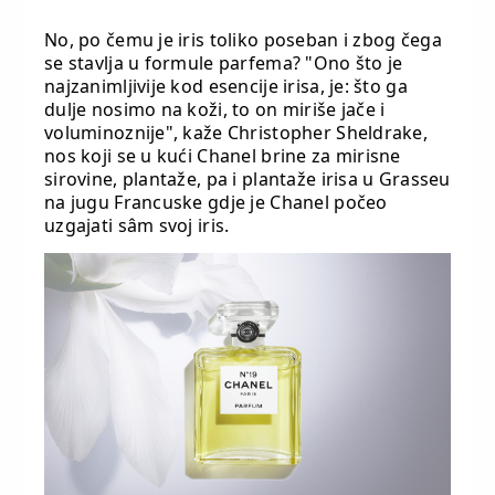
No, po čemu je iris toliko poseban i zbog čega
se stavlja u formule parfema? "Ono što je
najzanimljivije kod esencije irisa, je: što ga
dulje nosimo na koži, to on miriše jače i
voluminoznije", kaže Christopher Sheldrake,
nos koji se u kući Chanel brine za mirisne
sirovine, plantaže, pa i plantaže irisa u Grasseu
na jugu Francuske gdje je Chanel počeo
uzgajati sâm svoj iris.