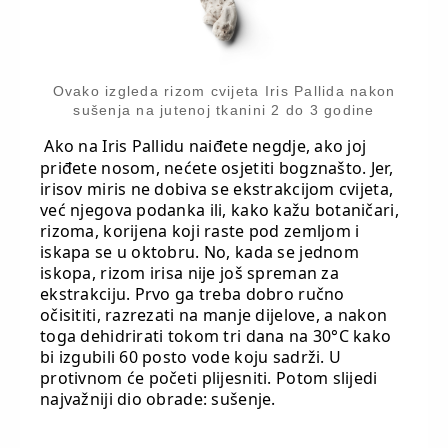
Ovako izgleda rizom cvijeta Iris Pallida nakon
sušenja na jutenoj tkanini 2 do 3 godine
Ako na Iris Pallidu naiđete negdje, ako joj
priđete nosom, nećete osjetiti bogznašto. Jer,
irisov miris ne dobiva se ekstrakcijom cvijeta,
već njegova podanka ili, kako kažu botaničari,
rizoma, korijena koji raste pod zemljom i
iskapa se u oktobru. No, kada se jednom
iskopa, rizom irisa nije još spreman za
ekstrakciju. Prvo ga treba dobro ručno
očisititi, razrezati na manje dijelove, a nakon
toga dehidrirati tokom tri dana na 30°C kako
bi izgubili 60 posto vode koju sadrži. U
protivnom će početi plijesniti. Potom slijedi
najvažniji dio obrade: sušenje.