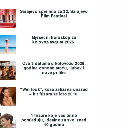
Sarajevo spremno za 32. Sarajevo
Film Festival
Mjesečni horoskop za
kolovoz/avgust 2026.
Ova 3 datuma u kolovozu 2026.
godine donose sreću, ljubav i
nove prilike
“Wet look”, kosa zalizana unazad
– hit frizura za leto 2016.
4 frizure koje vas bitno
pomlađuju, idealne za sve iznad
40 godina