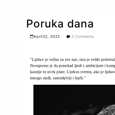
Poruka dana
April
22
,
2022
0 Comments
"Ljubav je važna za sve nas, ona je veliki pokretač
Neosporno je da ponekad ljudi s ambicijom i kompl
kasnije to uvek plate. Uprkos svemu, ako je ljubav
mnogo slađi, zanimljiviji i lepši."