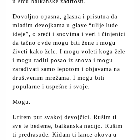
u srcu balkanske zadrtosti.
Dovoljno opasna, glasna i prisutna da
mladim devojkama u glave “ulije lude
ideje”, o sreći i snovima i veri i činjenici
da tačno ovde mogu biti žene i mogu
živeti kako žele. I mogu voleti koga žele
i mogu raditi posao iz snova i mogu
zarađivati samo lepotom i objavama na
društvenim mrežama. I mogu biti
popularne i uspešne i svoje.
Mogu.
Utirem put svakoj devojčici. Rušim ti
sve te bedeme, balkanska nacijo. Rušim
ti predrasude. Kidam ti lance okova u