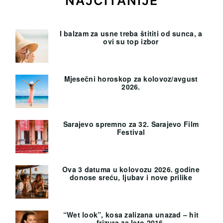
NAJČITANIJE
I balzam za usne treba štititi od sunca, a
ovi su top izbor
Mjesečni horoskop za kolovoz/avgust
2026.
Sarajevo spremno za 32. Sarajevo Film
Festival
Ova 3 datuma u kolovozu 2026. godine
donose sreću, ljubav i nove prilike
“Wet look”, kosa zalizana unazad – hit
frizura za leto 2016.