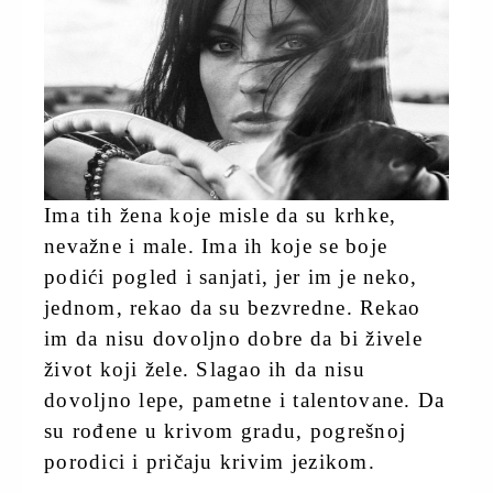
Ima tih žena koje misle da su krhke,
nevažne i male. Ima ih koje se boje
podići pogled i sanjati, jer im je neko,
jednom, rekao da su bezvredne. Rekao
im da nisu dovoljno dobre da bi živele
život koji žele. Slagao ih da nisu
dovoljno lepe, pametne i talentovane. Da
su rođene u krivom gradu, pogrešnoj
porodici i pričaju krivim jezikom.