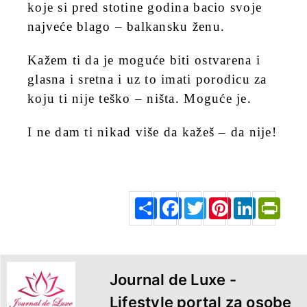
koje si pred stotine godina bacio svoje
najveće blago – balkansku ženu.
Kažem ti da je moguće biti ostvarena i
glasna i sretna i uz to imati porodicu za
koju ti nije teško – ništa. Moguće je.
I ne dam ti nikad više da kažeš – da nije!
zenskikutak.rs
S
F
T
P
L
P
h
a
w
i
i
r
a
c
i
n
n
i
r
e
t
t
k
n
e
b
t
e
e
t
o
e
r
d
F
o
r
e
I
r
k
s
n
i
t
e
n
d
l
y
Journal de Luxe -
Lifestyle portal za osobe