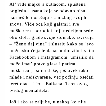
Al’ vide majku s kutlačom, spuštena
pogleda i usana koje se odavno nisu
nasmešile i osećaju sram zbog svojih
snova. Vide oca koji galami i sve
muškarce u porodici koji nedeljom sede
oko stola, glade svoje stomake, izvikuju
– “Ženo daj vina” i slušaju kako se “svo
to žensko čeljade danas uobrazilo i s tim
Facebookom i Instagramom, umislilo da
može imat’ pravo glasa i parirat
muškarcu”, pa im duše, još uvek tako
mlade i neiskvarene, već počinju osećati
teret otaca. Teret Balkana. Teret ovog
tvrdog mentaliteta.
Još i ako se zaljube, u nekog ko nije