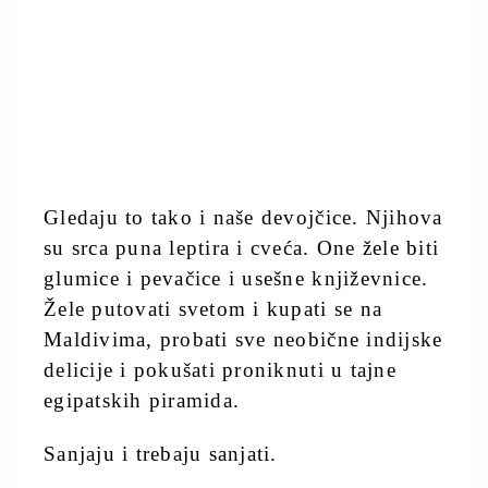
Gledaju to tako i naše devojčice. Njihova
su srca puna leptira i cveća. One žele biti
glumice i pevačice i usešne književnice.
Žele putovati svetom i kupati se na
Maldivima, probati sve neobične indijske
delicije i pokušati proniknuti u tajne
egipatskih piramida.
Sanjaju i trebaju sanjati.