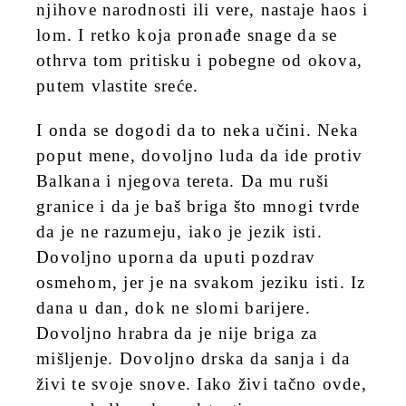
njihove narodnosti ili vere, nastaje haos i
lom. I retko koja pronađe snage da se
othrva tom pritisku i pobegne od okova,
putem vlastite sreće.
I onda se dogodi da to neka učini. Neka
poput mene, dovoljno luda da ide protiv
Balkana i njegova tereta. Da mu ruši
granice i da je baš briga što mnogi tvrde
da je ne razumeju, iako je jezik isti.
Dovoljno uporna da uputi pozdrav
osmehom, jer je na svakom jeziku isti. Iz
dana u dan, dok ne slomi barijere.
Dovoljno hrabra da je nije briga za
mišljenje. Dovoljno drska da sanja i da
živi te svoje snove. Iako živi tačno ovde,