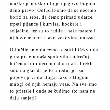
muško je muško i to je njegovo bogom
dano pravo. Odlučile smo da se nećemo
boriti za sebe, da ćemo primati udarce,
trpeti pijance i kurviše, kockare i
seljačine, jer su to radile i naše matere i
njihove matere i tako vekovima unazad.
Odlučile smo da ćemo pustiti i Crkvu da
gura prste u naša spolovila i određuje
hoćemo li ili nećemo abortirati. I rekle
smo na glas da je to u redu, jer su
popovi prvi do Boga, iako s Bogom
mnogi od njih nemaju veze. Na sve smo
to pristale i onda se čudimo što nam ne
daju sanjati?