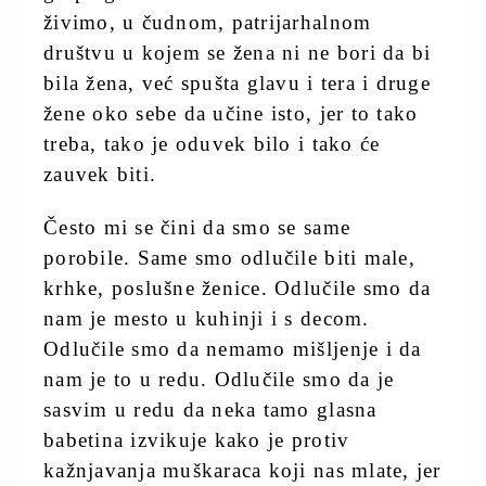
živimo, u čudnom, patrijarhalnom
društvu u kojem se žena ni ne bori da bi
bila žena, već spušta glavu i tera i druge
žene oko sebe da učine isto, jer to tako
treba, tako je oduvek bilo i tako će
zauvek biti.
Često mi se čini da smo se same
porobile. Same smo odlučile biti male,
krhke, poslušne ženice. Odlučile smo da
nam je mesto u kuhinji i s decom.
Odlučile smo da nemamo mišljenje i da
nam je to u redu. Odlučile smo da je
sasvim u redu da neka tamo glasna
babetina izvikuje kako je protiv
kažnjavanja muškaraca koji nas mlate, jer