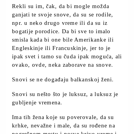
Rekli su im, čak, da bi mogle možda
ganjati te svoje snove, da su se rodile,
npr. u neko drugo vreme ili da su iz
bogatije porodice. Da bi sve to imalo
smisla kada bi one bile Amerikanke ili
Engleskinje ili Francuskinje, jer to je
ipak svet i tamo su čuda ipak moguća, ali
ovako, ovde, neka zaborave na snove.
Snovi se ne događaju balkanskoj ženi.
Snovi su nešto što je luksuz, a luksuz je
gubljenje vremena.
Ima tih žena koje su poverovale, da su
krhke, nevažne i male, da su rođene na
pogrešnom mestu i posve krivo vreme i