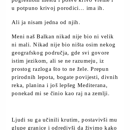
u potpuno krivoj porodici… ima ih.
Ali ja nisam jedna od njih.
Meni naš Balkan nikad nije bio ni velik
ni mali. Nikad nije bio ništa osim nekog
geografskog područja, gde svi govore
istim jezikom, ali se ne razumeju, iz
prostog razloga što to ne žele. Prepun
prirodnih lepota, bogate povijesti, divnih
reka, planina i još lepšeg Mediterana,
ponekad mi se činio kao raj na zemlji.
Ljudi su ga učinili krutim, postavivši mu
glupe granice i odredivši da živimo kako