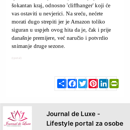
šokantan kraj, odnosno 'cliffhanger' koji će
vas ostaviti u nevjerici. Na sreću, nećete
morati dugo strepiti jer je Amazon toliko
siguran u uspjeh ovog hita da je, čak i prije
današnje premijere, već naručio i potvrdio
snimanje druge sezone.
(tportal)
S
F
T
P
L
P
h
a
w
i
i
r
a
c
i
n
n
i
r
e
t
t
k
n
e
b
t
e
e
t
o
e
r
d
F
o
r
e
I
r
k
s
n
i
t
e
n
d
l
y
Journal de Luxe -
Lifestyle portal za osobe