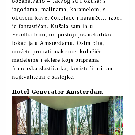
božanstveno – takvog su i okusa: s
jagodama, malinama, karamelom, s
okusom kave, čokolade i naranče… izbor
je fantastičan. Kušala sam ih u
Foodhallenu, no postoji još nekoliko
lokacija u Amsterdamu. Osim pita,
možete probati makrone, kolačiće
madeleine i eklere koje priprema
francuska slastičarka, koristeći pritom
najkvalitetnije sastojke.
Hotel Generator Amsterdam