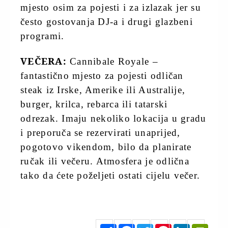
mjesto osim za pojesti i za izlazak jer su
često gostovanja DJ-a i drugi glazbeni
programi.
VEČERA:
Cannibale Royale –
fantastično mjesto za pojesti odličan
steak iz Irske, Amerike ili Australije,
burger, krilca, rebarca ili tatarski
odrezak. Imaju nekoliko lokacija u gradu
i preporuča se rezervirati unaprijed,
pogotovo vikendom, bilo da planirate
ručak ili večeru. Atmosfera je odlična
tako da ćete poželjeti ostati cijelu večer.
jolie.hr
S
F
T
P
L
P
h
a
w
i
i
r