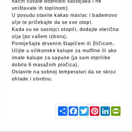
način čuvate dobrobiti sastojaka i ne
uništavate ih toplinom).
U posudu stavite kakao maslac i bademovo
ulje te pričekajte da se sve otopi.
Kada su se sastojci otopili, dodajte eterična
ulja (po vašem izboru).
Pomiješajte drvenim štapićem ili žličicom.
Ulijte u silikonske kalupe za muffine ili ako
imate kalupe za sapune (ja sam otprilike
dobila 6 masažnih pločica).
Ostavite na sobnoj temperaturi da se skroz
ohlade i stvrdnu.
centarzdravlja.hr
S
F
T
P
L
P
h
a
w
i
i
r
a
c
i
n
n
i
r
e
t
t
k
n
e
b
t
e
e
t
o
e
r
d
F
o
r
e
I
r
k
s
n
i
t
e
n
d
l
y