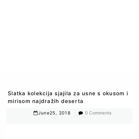
Slatka kolekcija sjajila za usne s okusom i
mirisom najdražih deserta
June
25
,
2018
0 Comments