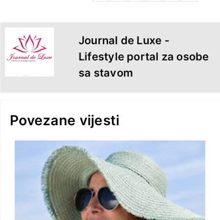
t
e
n
d
l
y
Journal de Luxe -
Lifestyle portal za osobe
sa stavom
Povezane vijesti