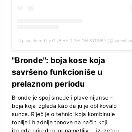
A post shared by QUE HAIR SALON SYDNEY (@quecolour
"Bronde": boja kose koja
savršeno funkcioniše u
prelaznom periodu
Bronde je spoj smeđe i plave nijanse –
boja koja izgleda kao da ju je oblikovalo
sunce. Riječ je o tehnici koja kombinuje
toplije i hladnije tonove na način koji
izgleda prirodno, nenametljivo i izuzetno