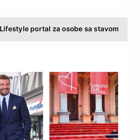
d
l
y
 Lifestyle portal za osobe sa stavom