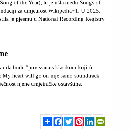
 Song of the Year), te je ušla među Songs of
ndaciji za umjetnost Wikipedia+1. U 2025.
stila je pjesmu u National Recording Registry
ine
iku da bude "povezana s klasikom koji će
me My heart will go on nije samo soundtrack
ječnost njene umjetničke ostavštine.
S
F
T
P
L
P
h
a
w
i
i
r
a
c
i
n
n
i
r
e
t
t
k
n
e
b
t
e
e
t
o
e
r
d
F
o
r
e
I
r
k
s
n
i
t
e
n