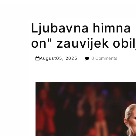
Ljubavna himna 
on" zauvijek obil
August
05
,
2025
0 Comments