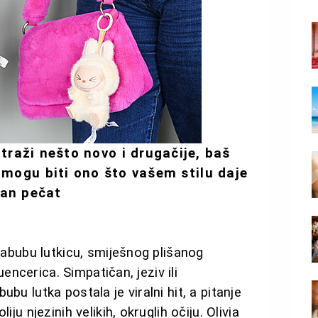
traži nešto novo i drugačije, baš
 mogu biti ono što vašem stilu daje
an pečat
 Labubu lutkicu, smiješnog plišanog
luencerica. Simpatičan, jeziv ili
bu lutka postala je viralni hit, a pitanje
ju njezinih velikih, okruglih očiju. Olivia