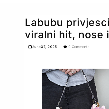
Labubu privjesci
viralni hit, nose 
June
07
,
2025
0 Comments