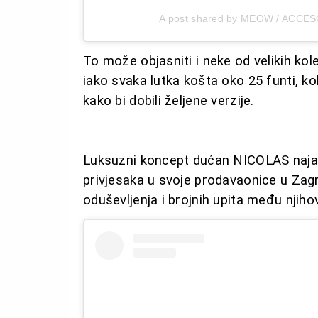
A post shared by MEOW / ACCE
To može objasniti i neke od velikih kol
iako svaka lutka košta oko 25 funti, ko
kako bi dobili željene verzije.
Luksuzni koncept dućan NICOLAS najav
privjesaka u svoje prodavaonice u Zagr
oduševljenja i brojnih upita među njihov