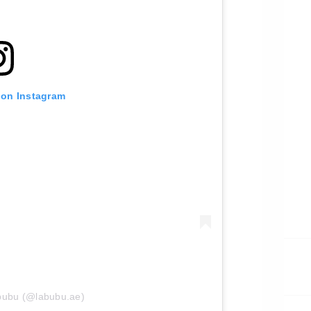
 on Instagram
abubu (@labubu.ae)