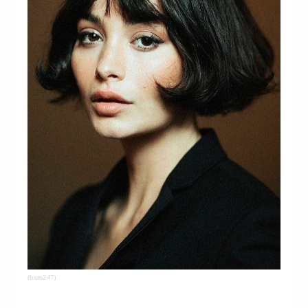
(buro247)