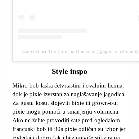
A post shared by Carolina Gonzalez (@cgonzalezbeauty)
Style inspo
Mikro bob laska četvrtastim i ovalnim licima,
dok je pixie izvrstan za naglašavanje jagodica.
Za gustu kosu, slojeviti bixie ili grown-out
pixie mogu pomoći u smanjenju volumena.
Ako ne želite provoditi sate pred ogledalom,
francuski bob ili 90s pixie odličan su izbor jer
izgledaju dobro čak i bez previše stiliziranja.