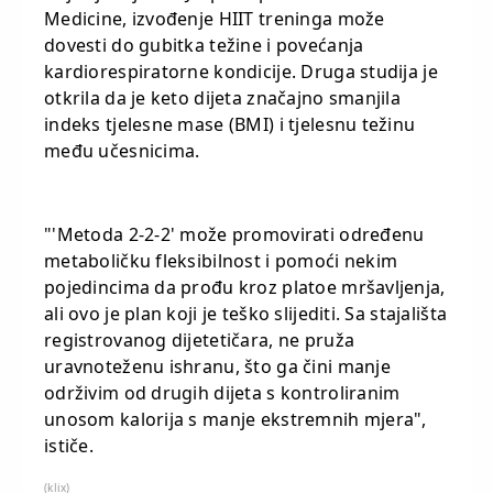
Medicine, izvođenje HIIT treninga može
dovesti do gubitka težine i povećanja
kardiorespiratorne kondicije. Druga studija je
otkrila da je keto dijeta značajno smanjila
indeks tjelesne mase (BMI) i tjelesnu težinu
među učesnicima.
"'Metoda 2-2-2' može promovirati određenu
metaboličku fleksibilnost i pomoći nekim
pojedincima da prođu kroz platoe mršavljenja,
ali ovo je plan koji je teško slijediti. Sa stajališta
registrovanog dijetetičara, ne pruža
uravnoteženu ishranu, što ga čini manje
održivim od drugih dijeta s kontroliranim
unosom kalorija s manje ekstremnih mjera",
ističe.
(klix)