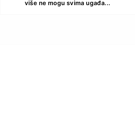
više ne mogu svima ugađa...