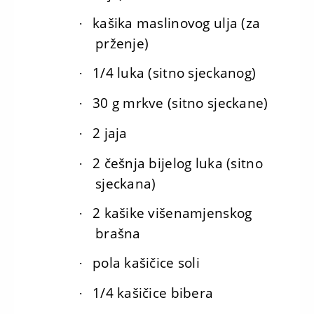
kašika maslinovog ulja (za
·
prženje)
1/4 luka (sitno sjeckanog)
·
30 g mrkve (sitno sjeckane)
·
2 jaja
·
2 češnja bijelog luka (sitno
·
sjeckana)
2 kašike višenamjenskog
·
brašna
pola kašičice soli
·
1/4 kašičice bibera
·