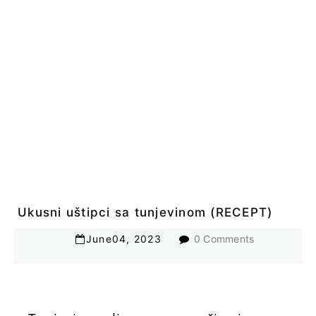
Ukusni uštipci sa tunjevinom (RECEPT)
June
04
,
2023
0 Comments