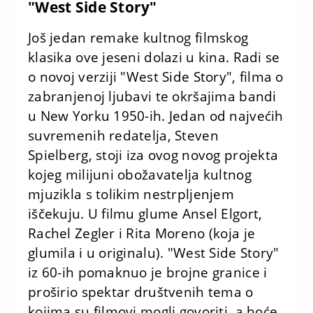
"West Side Story"
Još jedan remake kultnog filmskog
klasika ove jeseni dolazi u kina. Radi se
o novoj verziji "West Side Story", filma o
zabranjenoj ljubavi te okršajima bandi
u New Yorku 1950-ih. Jedan od najvećih
suvremenih redatelja, Steven
Spielberg, stoji iza ovog novog projekta
kojeg milijuni obožavatelja kultnog
mjuzikla s tolikim nestrpljenjem
iščekuju. U filmu glume Ansel Elgort,
Rachel Zegler i Rita Moreno (koja je
glumila i u originalu). "West Side Story"
iz 60-ih pomaknuo je brojne granice i
proširio spektar društvenih tema o
kojima su filmovi mogli govoriti, a hoće