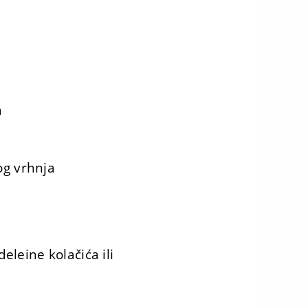
a
kog vrhnja
eleine kolačića ili