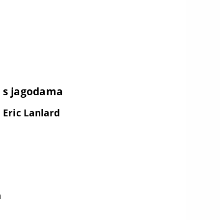
a s jagodama
 Eric Lanlard
a