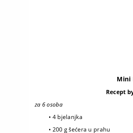
Mini
Recept b
za 6 osoba
• 4 bjelanjka
• 200 g šećera u prahu