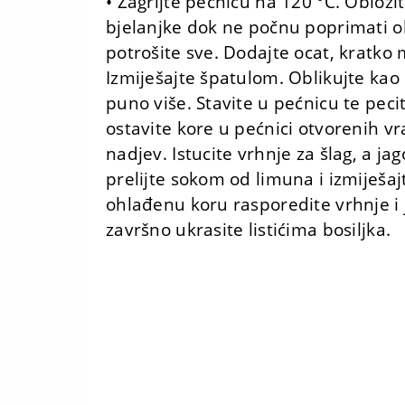
• Zagrijte pećnicu na 120 °C. Obloži
bjelanjke dok ne počnu poprimati o
potrošite sve. Dodajte ocat, kratko 
Izmiješajte špatulom. Oblikujte ka
puno više. Stavite u pećnicu te pecit
ostavite kore u pećnici otvorenih vr
nadjev. Istucite vrhnje za šlag, a ja
prelijte sokom od limuna i izmiješa
ohlađenu koru rasporedite vrhnje i 
završno ukrasite listićima bosiljka.