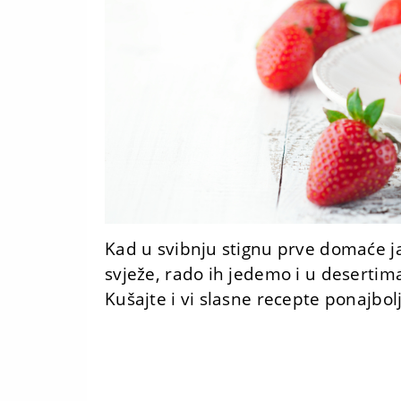
Kad u svibnju stignu prve domaće j
svježe, rado ih jedemo i u desertim
Kušajte i vi slasne recepte ponajbol