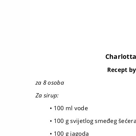
Charlott
Recept by
za 8 osoba
Za sirup:
• 100 ml vode
• 100 g svijetlog smeđeg šećer
• 100 g jagoda