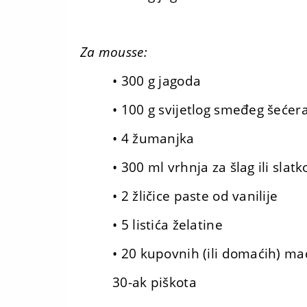
Za mousse:
• 300 g jagoda
• 100 g svijetlog smeđeg šećer
• 4 žumanjka
• 300 ml vrhnja za šlag ili slat
• 2 žličice paste od vanilije
• 5 listića želatine
• 20 kupovnih (ili domaćih) mad
30-ak piškota