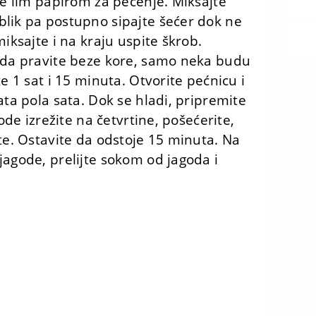
te lim papirom za pečenje. Miksajte
blik pa postupno sipajte šećer dok ne
miksajte i na kraju uspite škrob.
o da pravite beze kore, samo neka budu
e 1 sat i 15 minuta. Otvorite pećnicu i
ata pola sata. Dok se hladi, pripremite
gode izrežite na četvrtine, pošećerite,
jte. Ostavite da odstoje 15 minuta. Na
jagode, prelijte sokom od jagoda i