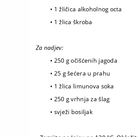
• 1 žličica alkoholnog octa
• 1 žlica škroba
Za nadjev:
• 250 g očišćenih jagoda
• 25 g šećera u prahu
• 1 žlica limunova soka
• 250 g vrhnja za šlag
• svježi bosiljak