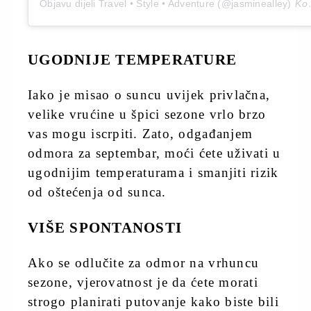
Objavu dijeli Travel • Style • Adventure (@jasminealley)
Kol 25, 2020 u 8:18 PDT
UGODNIJE TEMPERATURE
Iako je misao o suncu uvijek privlačna,
velike vrućine u špici sezone vrlo brzo
vas mogu iscrpiti. Zato, odgađanjem
odmora za septembar, moći ćete uživati u
ugodnijim temperaturama i smanjiti rizik
od oštećenja od sunca.
VIŠE SPONTANOSTI
Ako se odlučite za odmor na vrhuncu
sezone, vjerovatnost je da ćete morati
strogo planirati putovanje kako biste bili