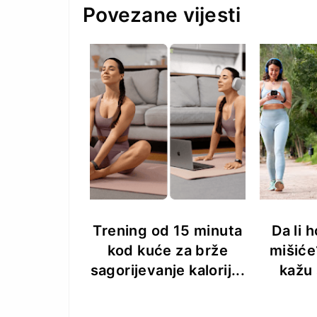
Povezane vijesti
Trening od 15 minuta
Da li 
kod kuće za brže
mišiće
sagorijevanje kalorij...
kažu 