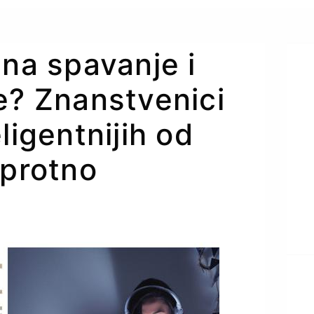
 na spavanje i
e? Znanstvenici
ligentnijih od
uprotno