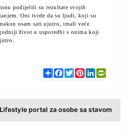
onu podijelili su rezultate svojih
tanjem. Oni tvrde da su ljudi, koji su
 nakon osam sati ujutro, imali veće
 ugodniji život u usporedbi s onima koji
jutro.
S
F
T
P
L
P
h
a
w
i
i
r
a
c
i
n
n
i
r
e
t
t
k
n
e
b
t
e
e
t
o
e
r
d
F
o
r
e
I
r
k
s
n
i
t
e
n
d
l
y
 Lifestyle portal za osobe sa stavom