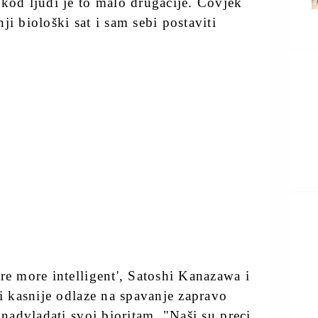
 kod ljudi je to malo drugačije. Čovjek
ji biološki sat i sam sebi postaviti
re more intelligent', Satoshi Kanazawa i
ji kasnije odlaze na spavanje zapravo
 nadvladati svoj bioritam. "Naši su preci