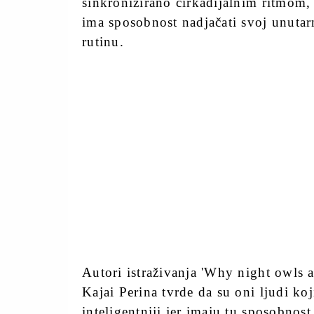
sinkronizirano cirkadijalnim ritmom,
ima sposobnost nadjačati svoj unutarn
rutinu.
Autori istraživanja 'Why night owls a
Kajai Perina tvrde da su oni ljudi ko
inteligentniji jer imaju tu sposobnost