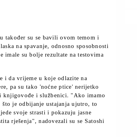
du također su se bavili ovom temom i
odlaska na spavanje, odnosno sposobnosti
e imale su bolje rezultate na testovima
 i da vrijeme u koje odlazite na
re, pa su tako 'noćne ptice' nerijetko
povi knjigovođe i službenici. "Ako imamo
 što je odbijanje ustajanja ujutro, to
ijede svoje strasti i pokazuju jasne
stita rješenja", nadovezali su se Satoshi