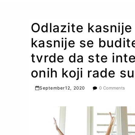
Odlazite kasnije
kasnije se budit
tvrde da ste inte
onih koji rade s
September
12
,
2020
0 Comments