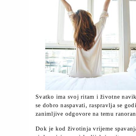
Svatko ima svoj ritam i životne navike
se dobro naspavati, raspravlja se god
zanimljive odgovore na temu ranorani
Dok je kod životinja vrijeme spavan