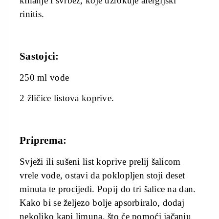
kihanje i svrbež, koje uzrokuje alergijski
rinitis.
Sastojci:
250 ml vode
2 žličice listova koprive.
Priprema:
Svježi ili sušeni list koprive prelij šalicom
vrele vode, ostavi da poklopljen stoji deset
minuta te procijedi. Popij do tri šalice na dan.
Kako bi se željezo bolje apsorbiralo, dodaj
nekoliko kapi limuna, što će pomoći jačanju