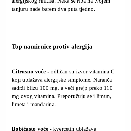
alergijskog rinitisa. Neka se riba na tvojem
tanjuru nađe barem dva puta tjedno.
Top namirnice protiv alergija
Citrusno voće -
odličan su izvor vitamina C
koji ublažava alergijske simptome. Naranča
sadrži blizu 100 mg, a veći grejp preko 110
mg ovog vitamina. Preporučuju se i limun,
limeta i mandarina.
Bobičasto voće -
kvercetin ublažava