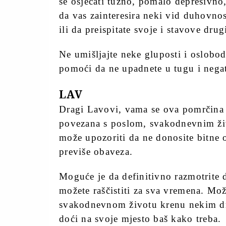
se osjećati tužno, pomalo depresivno
da vas zainteresira neki vid duhovnos
ili da preispitate svoje i stavove drug
Ne umišljajte neke gluposti i oslobod
pomoći da ne upadnete u tugu i nega
LAV
Dragi Lavovi, vama se ova pomrčina d
povezana s poslom, svakodnevnim ži
može upozoriti da ne donosite bitne 
previše obaveza.
Moguće je da definitivno razmotrite 
možete raščistiti za sva vremena. Mož
svakodnevnom životu krenu nekim dru
doći na svoje mjesto baš kako treba.