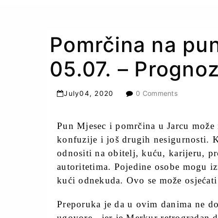
Pomrčina na pun
05.07. – Progno
July
04
,
2020
0 Comments
Pun Mjesec i pomrčina u Jarcu može 
konfuzije i još drugih nesigurnosti.
odnositi na obitelj, kuću, karijeru, p
autoritetima. Pojedine osobe mogu izne
kući odnekuda. Ovo se može osjećati d
Preporuka je da u ovim danima ne don
ugovore,
jer je Merkur retrogradan 