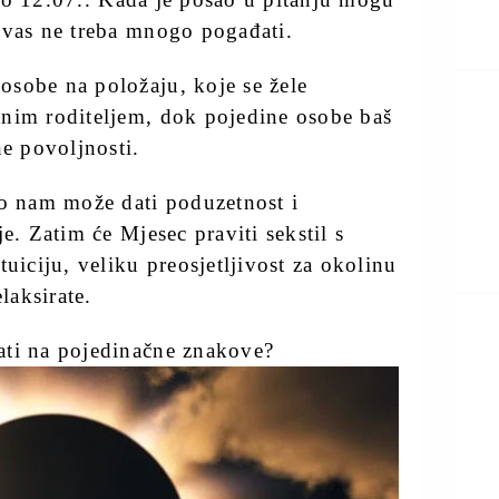
 vas ne treba mnogo pogađati.
osobe na položaju, koje se žele
tnim roditeljem, dok pojedine osobe baš
e povoljnosti.
to nam može dati poduzetnost i
e. Zatim će Mjesec praviti sekstil s
ciju, veliku preosjetljivost za okolinu
laksirate.
ati na pojedinačne znakove?