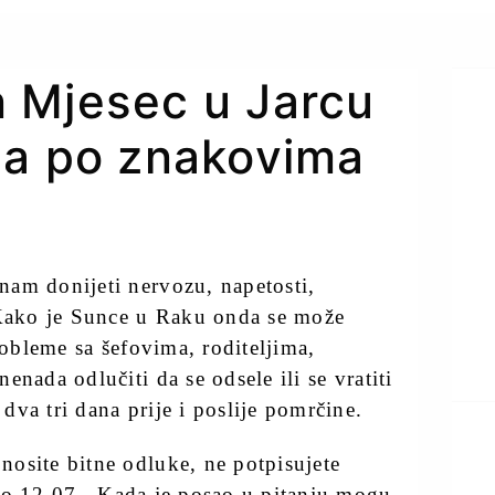
 Mjesec u Jarcu
za po znakovima
nam donijeti nervozu, napetosti,
 Kako je Sunce u Raku onda se može
robleme sa šefovima, roditeljima,
nada odlučiti da se odsele ili se vratiti
va tri dana prije i poslije pomrčine.
osite bitne odluke, ne potpisujete
do 12.07.. Kada je posao u pitanju mogu