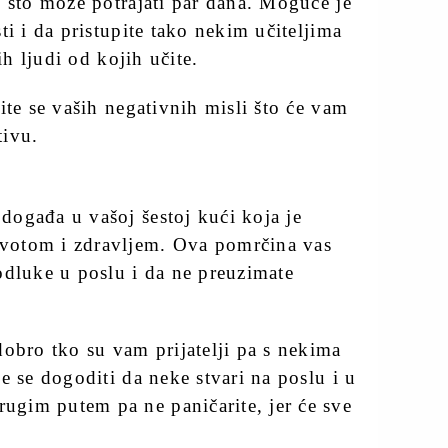
, što može potrajati par dana. Moguće je
ti i da pristupite tako nekim učiteljima
ih ljudi od kojih učite.
ite se vaših negativnih misli što će vam
tivu.
ogađa u vašoj šestoj kući koja je
votom i zdravljem. Ova pomrčina vas
odluke u poslu i da ne preuzimate
dobro tko su vam prijatelji pa s nekima
e se dogoditi da neke stvari na poslu i u
gim putem pa ne paničarite, jer će sve