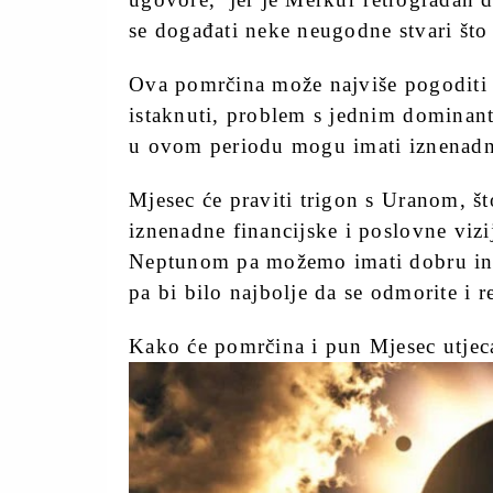
se događati neke neugodne stvari što
Ova pomrčina može najviše pogoditi 
istaknuti, problem s jednim dominan
u ovom periodu mogu imati iznenadn
Mjesec će praviti trigon s Uranom, š
iznenadne financijske i poslovne vizij
Neptunom pa možemo imati dobru intui
pa bi bilo najbolje da se odmorite i re
Kako će pomrčina i pun Mjesec utjec