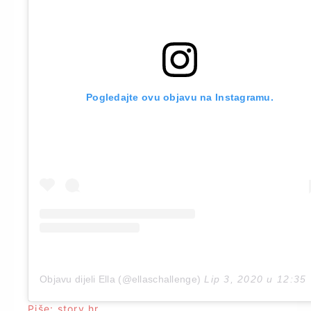
Pogledajte ovu objavu na Instagramu.
Objavu dijeli Ella (@ellaschallenge)
Lip 3, 2020 u 12:35 PDT
Piše: story.hr