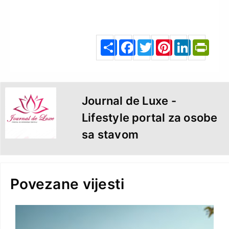
S
F
T
P
L
P
h
a
w
i
i
r
a
c
i
n
n
i
r
e
t
t
k
n
e
b
t
e
e
t
o
e
r
d
F
o
r
e
I
r
k
s
n
i
t
e
n
d
l
y
Journal de Luxe -
Lifestyle portal za osobe
sa stavom
Povezane vijesti