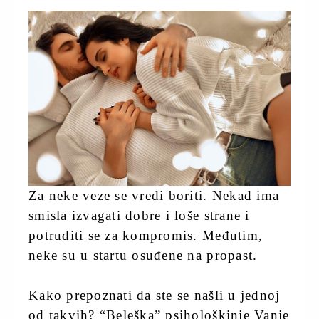
Za neke veze se vredi boriti. Nekad ima
smisla izvagati dobre i loše strane i
potruditi se za kompromis. Međutim,
neke su u startu osuđene na propast.
Kako prepoznati da ste se našli u jednoj
od takvih? “Beleška” psihološkinje Vanje