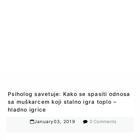
Psiholog savetuje: Kako se spasiti odnosa
sa muškarcem koji stalno igra toplo –
hladno igrice
January
03
,
2019
0 Comments