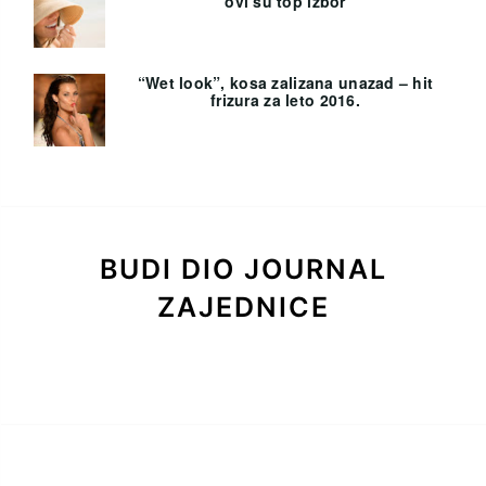
ovi su top izbor
“Wet look”, kosa zalizana unazad – hit
frizura za leto 2016.
BUDI DIO JOURNAL
ZAJEDNICE