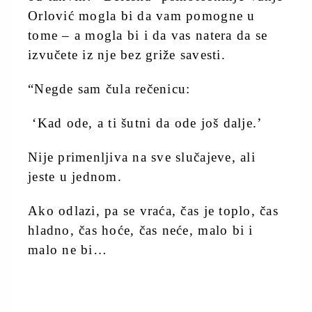
Orlović mogla bi da vam pomogne u
tome – a mogla bi i da vas natera da se
izvučete iz nje bez griže savesti.
“Negde sam čula rečenicu:
‘Kad ode, a ti šutni da ode još dalje.’
Nije primenljiva na sve slučajeve, ali
jeste u jednom.
Ako odlazi, pa se vraća, čas je toplo, čas
hladno, čas hoće, čas neće, malo bi i
malo ne bi…