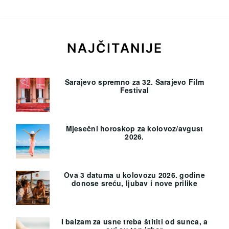
NAJČITANIJE
Sarajevo spremno za 32. Sarajevo Film
Festival
Mjesečni horoskop za kolovoz/avgust
2026.
Ova 3 datuma u kolovozu 2026. godine
donose sreću, ljubav i nove prilike
I balzam za usne treba štititi od sunca, a