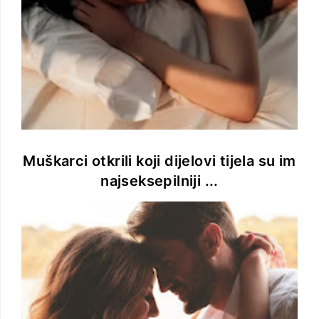
Muškarci otkrili koji dijelovi tijela su im
najseksepilniji ...