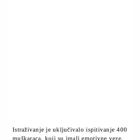
Istraživanje je uključivalo ispitivanje 400
muškaraca, koji su imali emotivne veze,