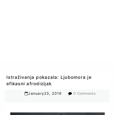
Istraživanja pokazala: Ljubomora je
efikasni afrodizijak
January
23
,
2019
0 Comments