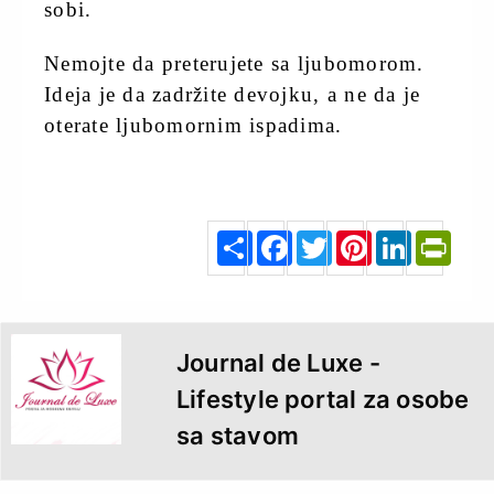
sobi.
Nemojte da preterujete sa ljubomorom.
Ideja je da zadržite devojku, a ne da je
oterate ljubomornim ispadima.
menshealth.rs
S
F
T
P
L
P
h
a
w
i
i
r
a
c
i
n
n
i
r
e
t
t
k
n
e
b
t
e
e
t
o
e
r
d
F
o
r
e
I
r
k
s
n
i
t
e
n
d
l
y
Journal de Luxe -
Lifestyle portal za osobe
sa stavom