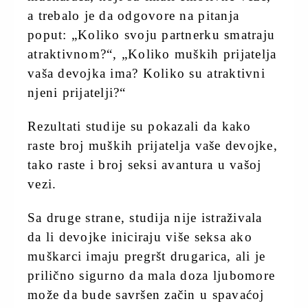
a trebalo je da odgovore na pitanja
poput: „Koliko svoju partnerku smatraju
atraktivnom?“, „Koliko muških prijatelja
vaša devojka ima? Koliko su atraktivni
njeni prijatelji?“
Rezultati studije su pokazali da kako
raste broj muških prijatelja vaše devojke,
tako raste i broj seksi avantura u vašoj
vezi.
Sa druge strane, studija nije istraživala
da li devojke iniciraju više seksa ako
muškarci imaju pregršt drugarica, ali je
prilično sigurno da mala doza ljubomore
može da bude savršen začin u spavaćoj