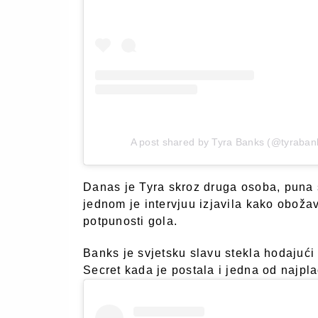
A post shared by Tyra Banks (@tyraban
Danas je Tyra skroz druga osoba, puna 
jednom je intervjuu izjavila kako obožav
potpunosti gola.
Banks je svjetsku slavu stekla hodajuć
Secret kada je postala i jedna od najpl