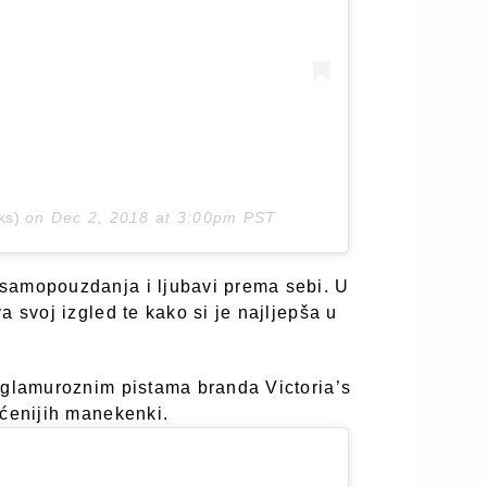
ks)
on
Dec 2, 2018 at 3:00pm PST
samopouzdanja i ljubavi prema sebi. U
a svoj izgled te kako si je najljepša u
i glamuroznim pistama branda Victoria’s
aćenijih manekenki.