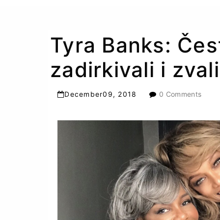
Tyra Banks: Čes
zadirkivali i zva
December
09
,
2018
0 Comments