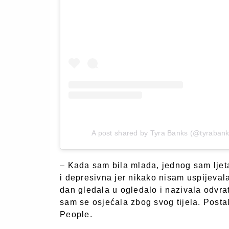
A post shared by Tyra Banks (@tyrabank
– Kada sam bila mlada, jednog sam ljet
i depresivna jer nikako nisam uspijevala
dan gledala u ogledalo i nazivala odvra
sam se osjećala zbog svog tijela. Posta
People.