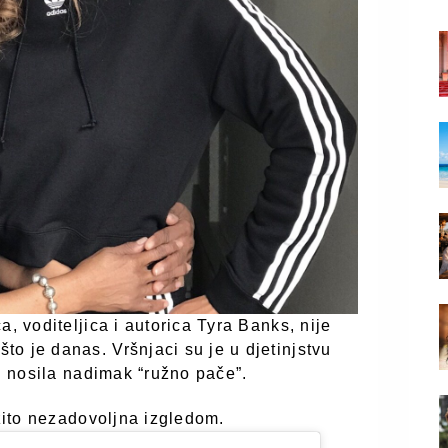
a, voditeljica i autorica Tyra Banks, nije
o je danas. Vršnjaci su je u djetinjstvu
 i nosila nadimak “ružno pače”.
azito nezadovoljna izgledom.