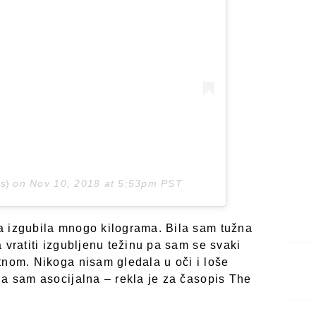
s)
on
Nov 10, 2018 at 5:53pm PST
a izgubila mnogo kilograma. Bila sam tužna
 vratiti izgubljenu težinu pa sam se svaki
tnom. Nikoga nisam gledala u oči i loše
la sam asocijalna – rekla je za časopis The