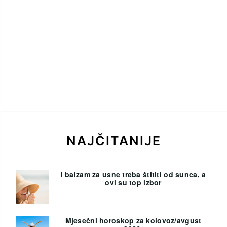
NAJČITANIJE
I balzam za usne treba štititi od sunca, a
ovi su top izbor
Mjesečni horoskop za kolovoz/avgust