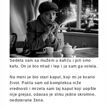
Sedela sam sa mužem u kafiću i pili smo
kafu. On je bio mlad i lep i ja sam ga volela.
Na meni je bio stari kaput, koji mi je kvario
život. Patila sam od kompleksa niže
vrednosti i mrzela sam taj kaput koji uopšte
nije grejao, odavao je sliku jedne skromne,
nedoterane žene.