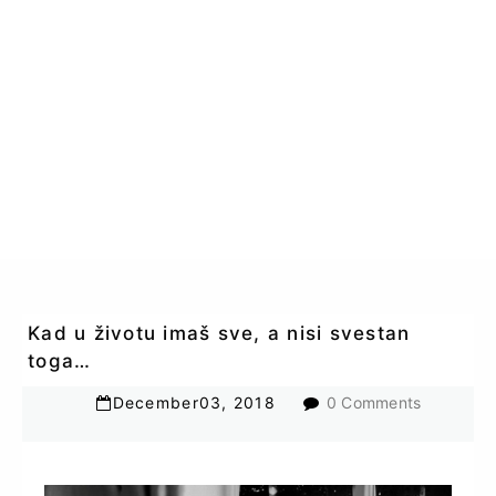
Kad u životu imaš sve, a nisi svestan
toga…
December
03
,
2018
0 Comments