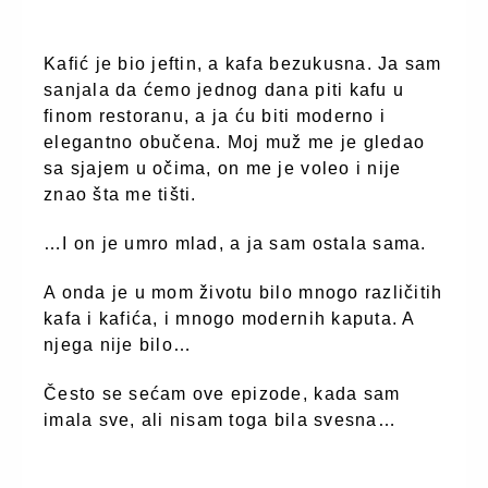
Kafić je bio jeftin, a kafa bezukusna. Ja sam
sanjala da ćemo jednog dana piti kafu u
finom restoranu, a ja ću biti moderno i
elegantno obučena. Moj muž me je gledao
sa sjajem u očima, on me je voleo i nije
znao šta me tišti.
…I on je umro mlad, a ja sam ostala sama.
A onda je u mom životu bilo mnogo različitih
kafa i kafića, i mnogo modernih kaputa. A
njega nije bilo…
Često se sećam ove epizode, kada sam
imala sve, ali nisam toga bila svesna…
Zenskikutak.rs