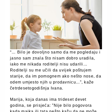
“… Bilo je dovoljno samo da me pogledaju i
jasno sam znala što nisam dobro uradila,
iako me nikada roditelji nisu udarili…
Roditelji su me učili da uvijek poštujem
starije, da im pomognem ako nešto nose, da
odem umjesto njih u prodavnicu...”, kaže
četrdesetogodišnja Ivana.
Marija, koja danas ima trideset devet
godina, se prisjeća: ”Nije bilo pogovora
kada majka ili tata nešto kažu da ne može,