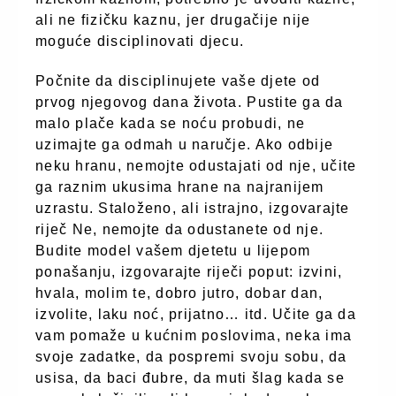
ali ne fizičku kaznu, jer drugačije nije
moguće disciplinovati djecu.
Počnite da disciplinujete vaše djete od
prvog njegovog dana života. Pustite ga da
malo plače kada se noću probudi, ne
uzimajte ga odmah u naručje. Ako odbije
neku hranu, nemojte odustajati od nje, učite
ga raznim ukusima hrane na najranijem
uzrastu. Staloženo, ali istrajno, izgovarajte
riječ Ne, nemojte da odustanete od nje.
Budite model vašem djetetu u lijepom
ponašanju, izgovarajte riječi poput: izvini,
hvala, molim te, dobro jutro, dobar dan,
izvolite, laku noć, prijatno… itd. Učite ga da
vam pomaže u kućnim poslovima, neka ima
svoje zadatke, da pospremi svoju sobu, da
usisa, da baci đubre, da muti šlag kada se