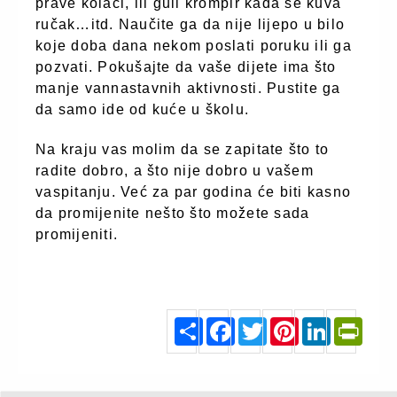
prave kolači, ili guli krompir kada se kuva
ručak…itd. Naučite ga da nije lijepo u bilo
koje doba dana nekom poslati poruku ili ga
pozvati. Pokušajte da vaše dijete ima što
manje vannastavnih aktivnosti. Pustite ga
da samo ide od kuće u školu.
Na kraju vas molim da se zapitate što to
radite dobro, a što nije dobro u vašem
vaspitanju. Već za par godina će biti kasno
da promijenite nešto što možete sada
promijeniti.
zenasamja.me
S
F
T
P
L
P
h
a
w
i
i
r
a
c
i
n
n
i
r
e
t
t
k
n
e
b
t
e
e
t
o
e
r
d
F
o
r
e
I
r
k
s
n
i
t
e
n
d
l
y