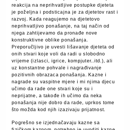
reakcija na neprihvatljive postupke djeteta
je poželjna i podsticajna je za djetetov rast i
razvoj. Kada reagujemo na djetetovo
neprihvatljivo ponašanje, na taj način od
njega zahtijevamo da pronađe nove
konstruktivne oblike ponašanja.
Preporučljivo je uvesti lišavanje djeteta od
onih stvari koje voli da radi u slobodno
vrijeme (izlasci, igrice, kompjuter..itd.), ali
uz konstantne pohvale i nagrađivanje
pozitivnih obrazaca ponašanja. Kazne i
nagrade su vaspitne mjere i mi njima djecu
učimo da rade one stvari koje su i
neprijatne, a takođe ih učimo da neka
ponašanja nije dobro da rade, uprkos tome
što možda kod njih izazivaju prijatnost.
Pogrešno se izjednačavaju kazne sa
fizičkom kaznom, potrebno je uvoditi kazne,