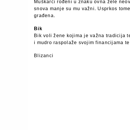
Muškarci rođeni u znaku ovna žele neovi
snova manje su mu važni. Usprkos tome, 
građena.
Bik
Bik voli žene kojima je važna tradicija 
i mudro raspolaže svojim financijama te j
Blizanci