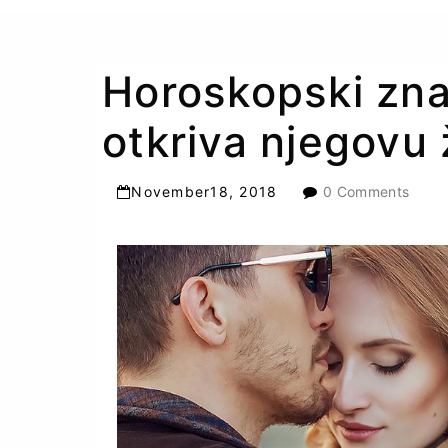
Horoskopski zn
otkriva njegovu 
November
18
,
2018
0 Comments