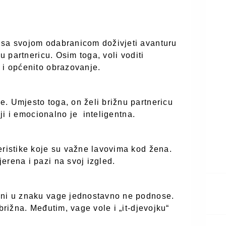
 sa svojom odabranicom doživjeti avanturu
nu partnericu. Osim toga, voli voditi
 i općenito obrazovanje.
. Umjesto toga, on želi brižnu partnericu
lji i emocionalno je
inteligentna.
eristike koje su važne lavovima kod žena.
erena i pazi na svoj izgled.
eni u znaku vage jednostavno ne podnose.
brižna. Međutim, vage vole i „it-djevojku“