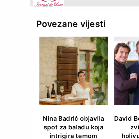
Povezane vijesti
Nina Badrić objavila
David B
spot za baladu koja
zv
intrigira temom
holiv