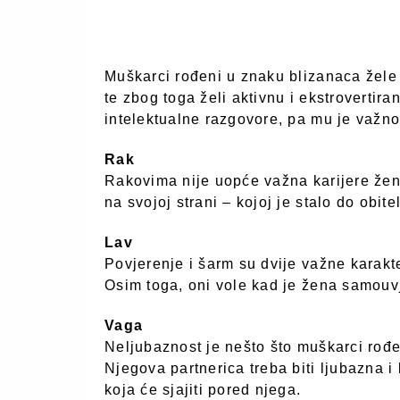
Muškarci rođeni u znaku blizanaca žele
te zbog toga želi aktivnu i ekstrovertira
intelektualne razgovore, pa mu je važno
Rak
Rakovima nije uopće važna karijere žene
na svojoj strani – kojoj je stalo do obite
Lav
Povjerenje i šarm su dvije važne karakt
Osim toga, oni vole kad je žena samouvj
Vaga
Neljubaznost je nešto što muškarci rođ
Njegova partnerica treba biti ljubazna i 
koja će sjajiti pored njega.