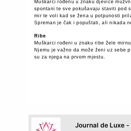
Muškarci rođenu u znaku djevice mužvni
spontani te sve pokušavaju staviti pod 
mir te voli kad se žena u potpunosti pr
Spreman je čak i popuštati, ali nikada n
Ribe
Muškarci rođeni u znaku ribe žele mirnu 
Njemu je važno da može ženi uz sebe po
su za njega na prvom mjestu.
miss7.24sata.hr
Journal de Luxe -