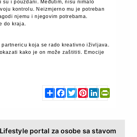
 su i pouzdani. Međutim, nisu nimalo
svoju kontrolu. Neizmjerno mu je potreban
ilagodi njemu i njegovim potrebama.
e do kraja.
partnericu koja se rado kreativno iživljava.
kazati kako je on može zaštititi. Emocije
S
F
T
P
L
P
h
a
w
i
i
r
a
c
i
n
n
i
r
e
t
t
k
n
e
b
t
e
e
t
o
e
r
d
F
o
r
e
I
r
k
s
n
i
t
e
n
d
l
y
 Lifestyle portal za osobe sa stavom