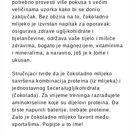
potrebno provesti više pokusa s većim
veličinama uzorka kako bi se donio
zaključak. Bez obzira na to, čokoladno
mlijeko je izvrstan napitak za oporavak:
osigurava zdrave ugljikohidrate i
bjelančevine, održava vaše tijelo i mišiće
zdravima, bogato je magnezijem, vitaminima
i mineralima, a naravno, još je k tome i
ukusan.
Stručnjaci tvrde da je čokoladno mlijeko
savršena kombinacija proteina (iz mlijeka) i
jednostavnog šećera/ugljikohidrata
(čokolada). Za vrijeme treninga razrađujete
aminokiseline koje su dijelovi proteina. Da
biste napunili baterije, trebate proteine.
Zato je čokoladno mlijeko favorit među
sportašima. Popijte u to ime!
fashion.hr