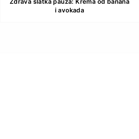
Zdrava slatka pauza: Krema od banana
i avokada