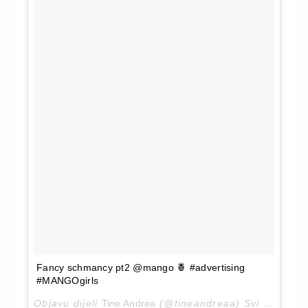
Fancy schmancy pt2 @mango 🍍 #advertising
#MANGOgirls
Objavu dijeli
Tine Andrea
(@tineandreaa)
Svi 25, 2018 u 12:24 PDT