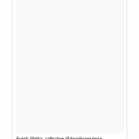
Fresh @elka_collective @davidjonesstore