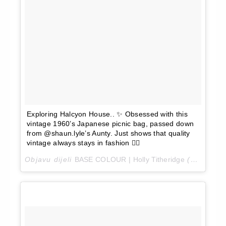
Exploring Halcyon House.. ✨ Obsessed with this
vintage 1960’s Japanese picnic bag, passed down
from @shaun.lyle’s Aunty. Just shows that quality
vintage always stays in fashion 👌🏼
Objavu dijeli
BASE COLOUR | Holly Titheridge
(@_hollyt)