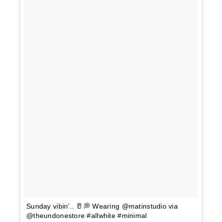
Sunday vibin’.. 🥛💭 Wearing @matinstudio via
@theundonestore #allwhite #minimal