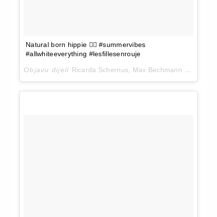
Natural born hippie ✌🏻 #summervibes
#allwhiteeverything #lesfillesenrouje
Objavu dijeli
Ricarda Schernus, Max Bechmann
(@catsanddogsblog)