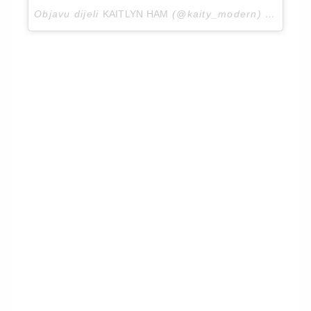
Objavu dijeli
KAITLYN HAM
(@kaity_modern)
Ožu 11,