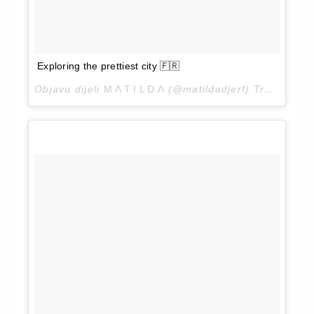
Exploring the prettiest city 🇫🇷
Objavu dijeli
M Λ T I L D Λ
(@matildadjerf)
Tra 24, 2018 u 11:30 PDT