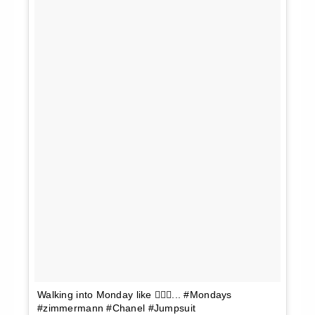
Walking into Monday like 💁🏼‍♀️... #Mondays
#zimmermann #Chanel #Jumpsuit