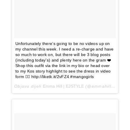
Unfortunately there’s going to be no videos up on
my channel this week. I need a re-charge and have
so much to work on, but there will be 3 blog posts
(including today’s) and plenty here on the gram ❤️
Shop this outfit via the link in my bio or head over
to my Kos story highlight to see the dress in video
form 👌🏼 http://liketk.it/2vFZ4 #mangogirls
Objavu dijeli
Emma Hill | EJSTYLE
(@emmahill)
Svi 8,