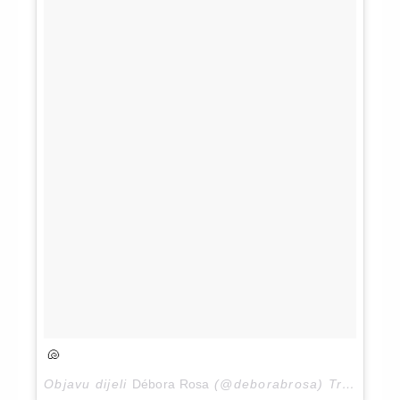
🐚
Objavu dijeli
Débora Rosa
(@deborabrosa)
Tra 30, 2018 u 11:59 PDT