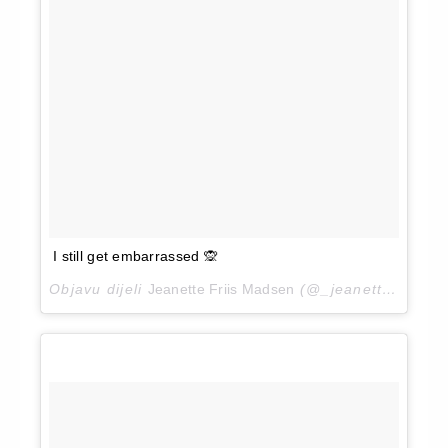
I still get embarrassed 🙊
Objavu dijeli
Jeanette Friis Madsen
(@_jeanettemadsen_)