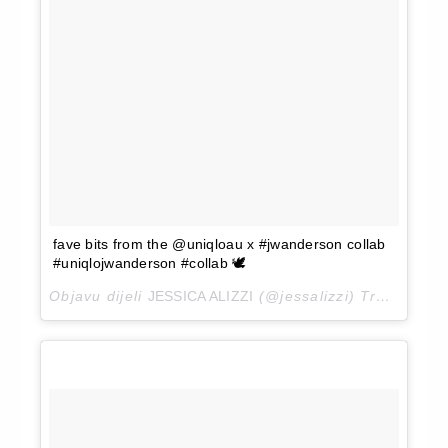
fave bits from the @uniqloau x #jwanderson collab
#uniqlojwanderson #collab 🕊
Objavu dijeli
JESSICA ALIZZI
(@jessalizzi)
Tra 26, 2018 u 5:57 PDT