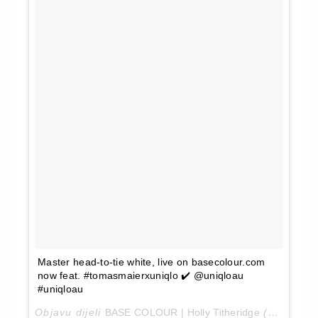
Master head-to-tie white, live on basecolour.com
now feat. #tomasmaierxuniqlo ✔️ @uniqloau
#uniqloau
Objavu dijeli
BASE COLOUR | Holly Titheridge
(@_hollyt)