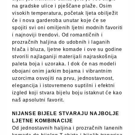
na gradske ulice i pješčane plaže. Osim
visokih temperatura, početak ljeta obilježit
će i nova garderoba unutar koje će se
spojiti svi oni omiljenih ljetni modnih favoriti
i najnoviji trendovi. Od romantičnih i
prozračnih haljina do udobnih i laganih
hlača i bluza, ljetne komade i ove su godine
stvorili najlaganiji materijali najraskošnija
paleta boja i uzoraka. I dok će nas modeli
obojani onim jarkim bojama i vibrantnim
uzorcima osvojiti na prvu, jednostavnost,
elegancija i istovremeno suptilni i efektni
izgled koji stvara bijelu boju istaknut će kao
naš apsolutni favorit.
NIJANSE BIJELE STVARAJU NAJBOLJE
LJETNE KOMBINACIJE
Od jednostavnih haljina i prozračnih lanenih