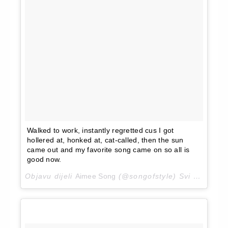
Walked to work, instantly regretted cus I got
hollered at, honked at, cat-called, then the sun
came out and my favorite song came on so all is
good now.
Objavu dijeli
Aimee Song
(@songofstyle)
Svi 17, 2018 u 10:56 PDT