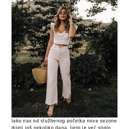
Iako nas od službenog početka nove sezone
dijeli još nekoliko dana, ljeto je već stiglo