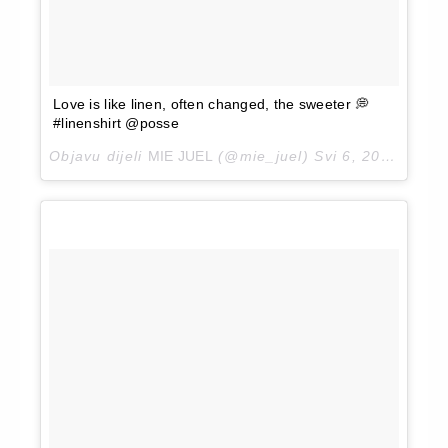
Love is like linen, often changed, the sweeter 💭
#linenshirt @posse
Objavu dijeli
MIE JUEL
(@mie_juel)
Svi 6, 2018 u 11:05 PDT