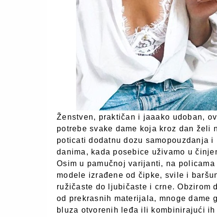
Ženstven, praktičan i jaaako udoban, o
potrebe svake dame koja kroz dan želi n
poticati dodatnu dozu samopouzdanja i 
danima, kada posebice uživamo u činjen
Osim u pamučnoj varijanti, na policama 
modele izrađene od čipke, svile i baršun
ružičaste do ljubičaste i crne. Obzirom 
od prekrasnih materijala, mnoge dame ga
bluza otvorenih leđa ili kombinirajući i