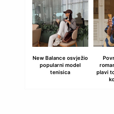
New Balance osvježio
Pov
popularni model
romant
tenisica
plavi 
k