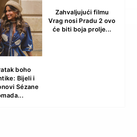
Zahvaljujući filmu
Vrag nosi Pradu 2 ovo
će biti boja prolje...
ratak boho
ike: Bijeli i
tonovi Sézane
omada...