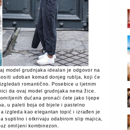
vaj model grudnjaka idealan je odgovor na
ositi udoban komad donjeg rublja, koji će
izgledati romantično. Posebice u ljetnim
ici da ovaj model grudnjaka nema žice.
omiljenih dućana pronaći ćete jako lijepe
a, u paleti boja od bijele i pastelno
da izgleda kao elegantan topić i izrađen je
 suptilno i otkrivaju odabirom slip majica,
h uz omiljeni kombinezon.