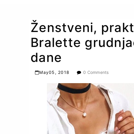
Ženstveni, prakt
Bralette grudnjac
dane
May
05
,
2018
0 Comments