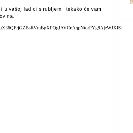
i u vašoj ladici s rubljem, itekako će vam
govina.