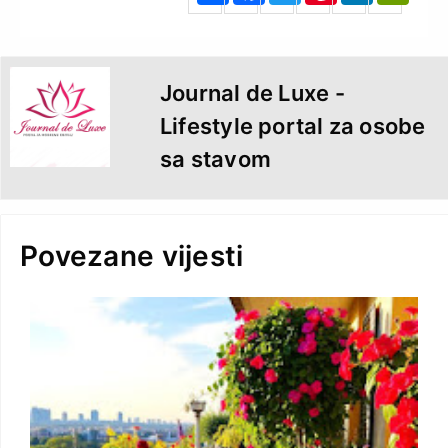
o
e
r
d
F
o
r
e
I
r
k
s
n
i
t
e
n
d
l
y
Journal de Luxe -
Lifestyle portal za osobe
sa stavom
Povezane vijesti