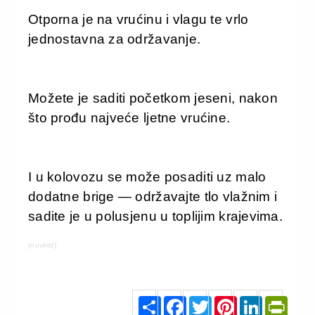
Otporna je na vrućinu i vlagu te vrlo
jednostavna za održavanje.
Možete je saditi početkom jeseni, nakon
što prođu najveće ljetne vrućine.
I u kolovozu se može posaditi uz malo
dodatne brige — održavajte tlo vlažnim i
sadite je u polusjenu u toplijim krajevima.
(novilist)
S
F
T
P
L
P
h
a
w
i
i
r
a
c
i
n
n
i
r
e
t
t
k
n
e
b
t
e
e
t