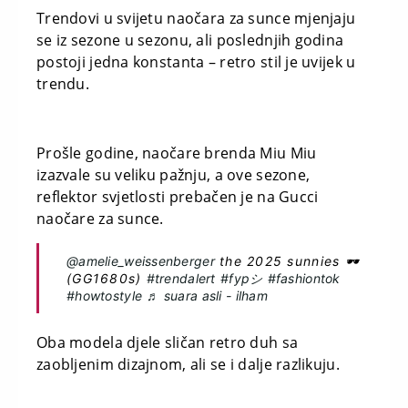
Trendovi u svijetu naočara za sunce mjenjaju
se iz sezone u sezonu, ali poslednjih godina
postoji jedna konstanta – retro stil je uvijek u
trendu.
Prošle godine, naočare brenda Miu Miu
izazvale su veliku pažnju, a ove sezone,
reflektor svjetlosti prebačen je na Gucci
naočare za sunce.
@amelie_weissenberger
the 2025 sunnies 🕶️
(GG1680s)
#trendalert
#fypシ
#fashiontok
#howtostyle
♬ suara asli - ilham
Oba modela djele sličan retro duh sa
zaobljenim dizajnom, ali se i dalje razlikuju.