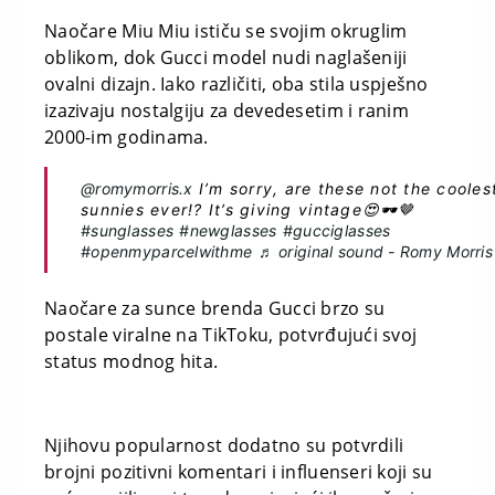
Naočare Miu Miu ističu se svojim okruglim
oblikom, dok Gucci model nudi naglašeniji
ovalni dizajn. Iako različiti, oba stila uspješno
izazivaju nostalgiju za devedesetim i ranim
2000-im godinama.
@romymorris.x
I’m sorry, are these not the cooles
sunnies ever!? It’s giving vintage😍🕶️🤎
#sunglasses
#newglasses
#gucciglasses
#openmyparcelwithme
♬ original sound - Romy Morris
Naočare za sunce brenda Gucci brzo su
postale viralne na TikToku, potvrđujući svoj
status modnog hita.
Njihovu popularnost dodatno su potvrdili
brojni pozitivni komentari i influenseri koji su