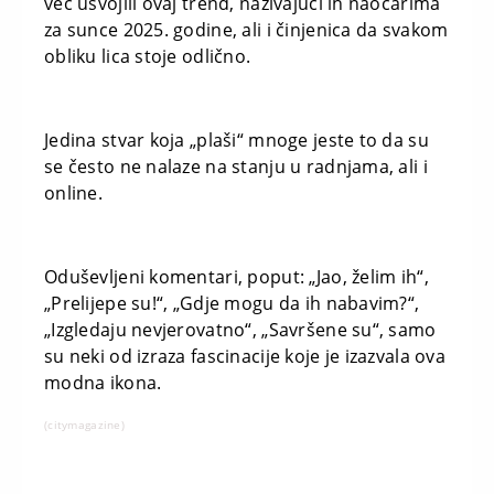
već usvojili ovaj trend, nazivajući ih naočarima
za sunce 2025. godine, ali i činjenica da svakom
obliku lica stoje odlično.
Jedina stvar koja „plaši“ mnoge jeste to da su
se često ne nalaze na stanju u radnjama, ali i
online.
Oduševljeni komentari, poput: „Jao, želim ih“,
„Prelijepe su!“, „Gdje mogu da ih nabavim?“,
„Izgledaju nevjerovatno“, „Savršene su“, samo
su neki od izraza fascinacije koje je izazvala ova
modna ikona.
(citymagazine)