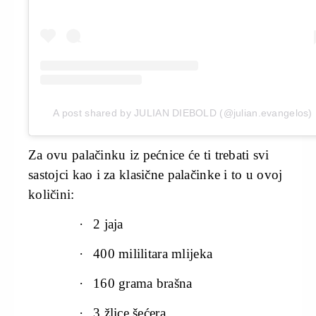
A post shared by JULIAN DIEBOLD (@julian.evangelos)
Za ovu palačinku iz pećnice će ti trebati svi
sastojci kao i za klasične palačinke i to u ovoj
količini:
·
2 jaja
·
400 mililitara mlijeka
·
160 grama brašna
·
3 žlice šećera