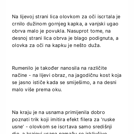
Na lijevoj strani lica olovkom za oči iscrtala je
crnilo dužinom gornjeg kapka, a vanjski ugao
obrva malo je povukla. Nasuprot tome, na
desnoj strani lica obrva je blago podignuta, a
olovka za oči na kapku je nešto duža.
Rumenilo je također nanosila na različite
načine - na lijevi obraz, na jagodičnu kost koja
se jasno ističe kada se smiješimo, a na desni
malo više prema oku.
Na kraju je na usnama primijenila dobro
poznati trik koji imitira efekt filera za 'ruske
usne' - olovkom se iscrtava samo središnji
dio, a krajevi usana namažu se isključivo