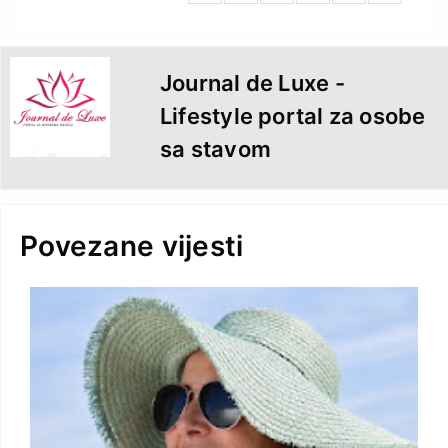
k
s
n
i
t
e
n
d
l
y
Journal de Luxe -
Lifestyle portal za osobe
sa stavom
Povezane vijesti