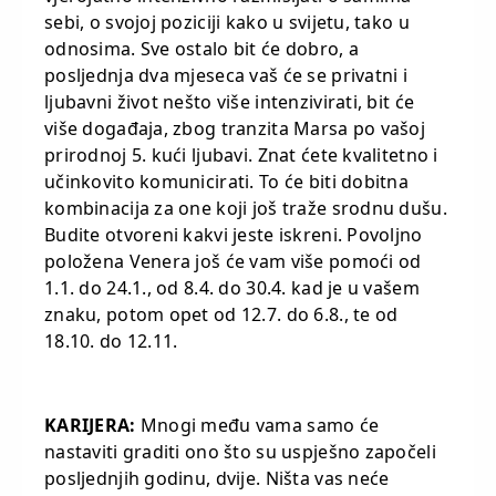
sebi, o svojoj poziciji kako u svijetu, tako u
odnosima. Sve ostalo bit će dobro, a
posljednja dva mjeseca vaš će se privatni i
ljubavni život nešto više intenzivirati, bit će
više događaja, zbog tranzita Marsa po vašoj
prirodnoj 5. kući ljubavi. Znat ćete kvalitetno i
učinkovito komunicirati. To će biti dobitna
kombinacija za one koji još traže srodnu dušu.
Budite otvoreni kakvi jeste iskreni. Povoljno
položena Venera još će vam više pomoći od
1.1. do 24.1., od 8.4. do 30.4. kad je u vašem
znaku, potom opet od 12.7. do 6.8., te od
18.10. do 12.11.
KARIJERA:
Mnogi među vama samo će
nastaviti graditi ono što su uspješno započeli
posljednjih godinu, dvije. Ništa vas neće