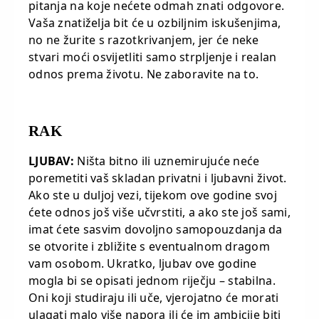
pitanja na koje nećete odmah znati odgovore.
Vaša znatiželja bit će u ozbiljnim iskušenjima,
no ne žurite s razotkrivanjem, jer će neke
stvari moći osvijetliti samo strpljenje i realan
odnos prema životu. Ne zaboravite na to.
RAK
LJUBAV:
Ništa bitno ili uznemirujuće neće
poremetiti vaš skladan privatni i ljubavni život.
Ako ste u duljoj vezi, tijekom ove godine svoj
ćete odnos još više učvrstiti, a ako ste još sami,
imat ćete sasvim dovoljno samopouzdanja da
se otvorite i zbližite s eventualnom dragom
vam osobom. Ukratko, ljubav ove godine
mogla bi se opisati jednom riječju – stabilna.
Oni koji studiraju ili uče, vjerojatno će morati
ulagati malo više napora ili će im ambicije biti