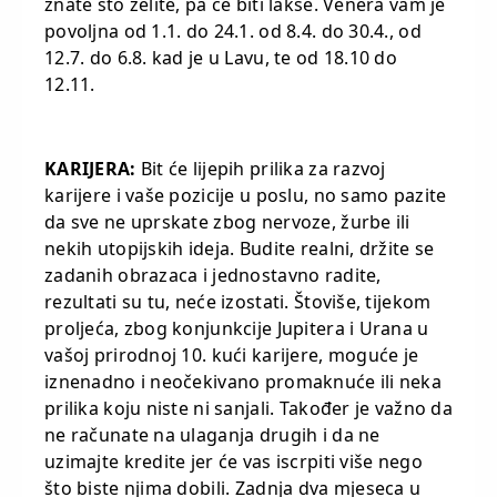
znate što želite, pa će biti lakše. Venera vam je
povoljna od 1.1. do 24.1. od 8.4. do 30.4., od
12.7. do 6.8. kad je u Lavu, te od 18.10 do
12.11.
KARIJERA:
Bit će lijepih prilika za razvoj
karijere i vaše pozicije u poslu, no samo pazite
da sve ne uprskate zbog nervoze, žurbe ili
nekih utopijskih ideja. Budite realni, držite se
zadanih obrazaca i jednostavno radite,
rezultati su tu, neće izostati. Štoviše, tijekom
proljeća, zbog konjunkcije Jupitera i Urana u
vašoj prirodnoj 10. kući karijere, moguće je
iznenadno i neočekivano promaknuće ili neka
prilika koju niste ni sanjali. Također je važno da
ne računate na ulaganja drugih i da ne
uzimajte kredite jer će vas iscrpiti više nego
što biste njima dobili. Zadnja dva mjeseca u