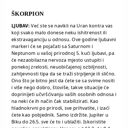
ŠKORPION
LJUBAV:
Već ste se navikli na Uran kontra vas
koji svako malo donese neku ishitrenost ili
ekstravaganciju u odnosu. Ove godine ljubavni
markeri će se pojačati sa Saturnom i
Neptunom u vašoj prirodnoj 5. kući ljubavi, pa
će nezaobilazna nervoza mjesto ustupiti i
ponekoj zrelosti, neuobičajenoj ozbiljnosti,
zahtjevnosti tipa da se traži strpljenje ili slično.
Ono što je bitno jest da ćete se sa svime nositi
i više nego dobro, štoviše, takve situacije će
doprinijeti učvršćivanju vaših osobnih odnosa i
na neki će ih način čak stabilizirati. Kao
hladnokrvni po prirodi, sve prihvatite, i izaći
ćete kao pobjednik. Samo izdržite. Jupiter u
Biku do 26.5. sve će to i ublažiti. Iskoristite