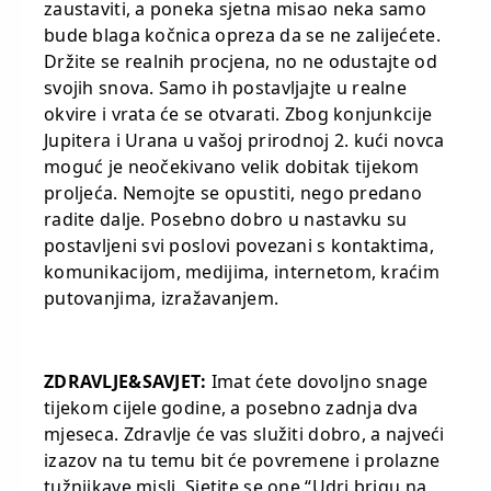
zaustaviti, a poneka sjetna misao neka samo
bude blaga kočnica opreza da se ne zalijećete.
Držite se realnih procjena, no ne odustajte od
svojih snova. Samo ih postavljajte u realne
okvire i vrata će se otvarati. Zbog konjunkcije
Jupitera i Urana u vašoj prirodnoj 2. kući novca
moguć je neočekivano velik dobitak tijekom
proljeća. Nemojte se opustiti, nego predano
radite dalje. Posebno dobro u nastavku su
postavljeni svi poslovi povezani s kontaktima,
komunikacijom, medijima, internetom, kraćim
putovanjima, izražavanjem.
ZDRAVLJE&SAVJET:
Imat ćete dovoljno snage
tijekom cijele godine, a posebno zadnja dva
mjeseca. Zdravlje će vas služiti dobro, a najveći
izazov na tu temu bit će povremene i prolazne
tužnjikave misli. Sjetite se one “Udri brigu na