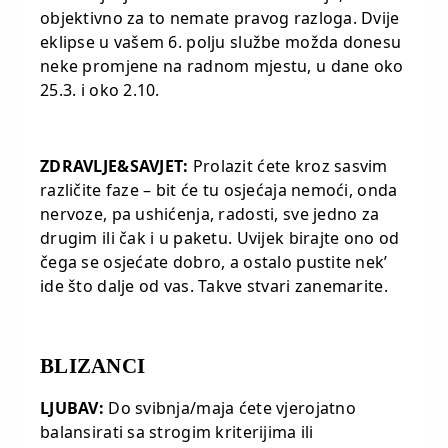
objektivno za to nemate pravog razloga. Dvije
eklipse u vašem 6. polju službe možda donesu
neke promjene na radnom mjestu, u dane oko
25.3. i oko 2.10.
ZDRAVLJE&SAVJET:
Prolazit ćete kroz sasvim
različite faze – bit će tu osjećaja nemoći, onda
nervoze, pa ushićenja, radosti, sve jedno za
drugim ili čak i u paketu. Uvijek birajte ono od
čega se osjećate dobro, a ostalo pustite nek’
ide što dalje od vas. Takve stvari zanemarite.
BLIZANCI
LJUBAV:
Do svibnja/maja ćete vjerojatno
balansirati sa strogim kriterijima ili