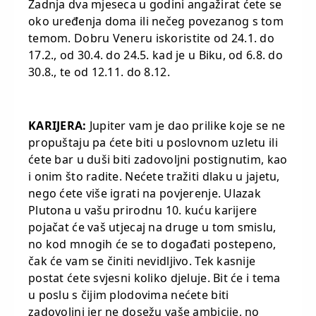
Zadnja dva mjeseca u godini angažirat ćete se
oko uređenja doma ili nečeg povezanog s tom
temom. Dobru Veneru iskoristite od 24.1. do
17.2., od 30.4. do 24.5. kad je u Biku, od 6.8. do
30.8., te od 12.11. do 8.12.
KARIJERA:
Jupiter vam je dao prilike koje se ne
propuštaju pa ćete biti u poslovnom uzletu ili
ćete bar u duši biti zadovoljni postignutim, kao
i onim što radite. Nećete tražiti dlaku u jajetu,
nego ćete više igrati na povjerenje. Ulazak
Plutona u vašu prirodnu 10. kuću karijere
pojačat će vaš utjecaj na druge u tom smislu,
no kod mnogih će se to događati postepeno,
čak će vam se činiti nevidljivo. Tek kasnije
postat ćete svjesni koliko djeluje. Bit će i tema
u poslu s čijim plodovima nećete biti
zadovoljni jer ne dosežu vaše ambicije, no