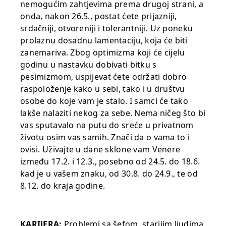
nemogućim zahtjevima prema drugoj strani, a
onda, nakon 26.5., postat ćete prijazniji,
srdačniji, otvoreniji i tolerantniji. Uz poneku
prolaznu dosadnu lamentaciju, koja će biti
zanemariva. Zbog optimizma koji će cijelu
godinu u nastavku dobivati bitku s
pesimizmom, uspijevat ćete održati dobro
raspoloženje kako u sebi, tako i u društvu
osobe do koje vam je stalo. I samci će tako
lakše nalaziti nekog za sebe. Nema ničeg što bi
vas sputavalo na putu do sreće u privatnom
životu osim vas samih. Znači da o vama to i
ovisi. Uživajte u dane sklone vam Venere
između 17.2. i 12.3., posebno od 24.5. do 18.6.
kad je u vašem znaku, od 30.8. do 24.9., te od
8.12. do kraja godine.
KARIJERA:
Problemi sa šefom, starijim ljudima