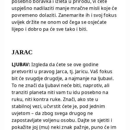
posebno boravka i izleta u prirodu, vi ćete
uspješno nadilaziti manje mračne misli koje će
povremeno dolaziti. Zanemarite ih i svoj fokus
uvijek držite ne onom od čega se osjećate
lijepo i dobro pa će sve tako i biti.
JARAC
LJUBAV:
Izgleda da ćete se ove godine
pretvoriti u pravog Jarca, tj. Jaricu. Vaš fokus
bit će svugdje drugdje, a najmanje na ljubavi.
To ne znači da ljubavi neće biti, naprotiv, ali
tranziti planeta niti vam tu idu posebno na
ruku, niti kontra ruke. Znači, ako ste u
stabilnoj vezi, učvrstit ćete je, pod jednim
uvjetom – da zbog svega drugog ne
zapostavljate voljenu osobu. Dajte se sjetiti i
pokažite joj (mu) neki znak pažnje, puno će im