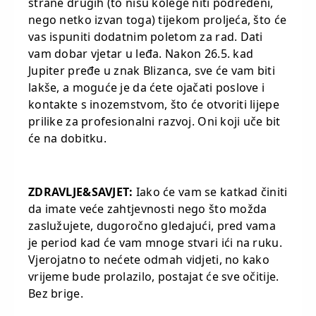
strane drugih (to nisu kolege niti podređeni,
nego netko izvan toga) tijekom proljeća, što će
vas ispuniti dodatnim poletom za rad. Dati
vam dobar vjetar u leđa. Nakon 26.5. kad
Jupiter pređe u znak Blizanca, sve će vam biti
lakše, a moguće je da ćete ojačati poslove i
kontakte s inozemstvom, što će otvoriti lijepe
prilike za profesionalni razvoj. Oni koji uče bit
će na dobitku.
ZDRAVLJE&SAVJET:
Iako će vam se katkad činiti
da imate veće zahtjevnosti nego što možda
zaslužujete, dugoročno gledajući, pred vama
je period kad će vam mnoge stvari ići na ruku.
Vjerojatno to nećete odmah vidjeti, no kako
vrijeme bude prolazilo, postajat će sve očitije.
Bez brige.