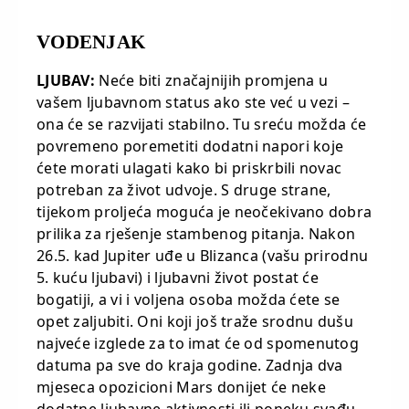
VODENJAK
LJUBAV:
Neće biti značajnijih promjena u
vašem ljubavnom status ako ste već u vezi –
ona će se razvijati stabilno. Tu sreću možda će
povremeno poremetiti dodatni napori koje
ćete morati ulagati kako bi priskrbili novac
potreban za život udvoje. S druge strane,
tijekom proljeća moguća je neočekivano dobra
prilika za rješenje stambenog pitanja. Nakon
26.5. kad Jupiter uđe u Blizanca (vašu prirodnu
5. kuću ljubavi) i ljubavni život postat će
bogatiji, a vi i voljena osoba možda ćete se
opet zaljubiti. Oni koji još traže srodnu dušu
najveće izglede za to imat će od spomenutog
datuma pa sve do kraja godine. Zadnja dva
mjeseca opozicioni Mars donijet će neke