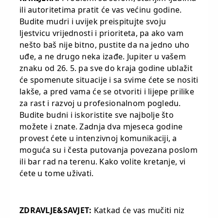
ili autoritetima pratit će vas većinu godine.
Budite mudri i uvijek preispitujte svoju
ljestvicu vrijednosti i prioriteta, pa ako vam
nešto baš nije bitno, pustite da na jedno uho
uđe, a ne drugo neka izađe. Jupiter u vašem
znaku od 26. 5. pa sve do kraja godine ublažit
će spomenute situacije i sa svime ćete se nositi
lakše, a pred vama će se otvoriti i lijepe prilike
za rast i razvoj u profesionalnom pogledu.
Budite budni i iskoristite sve najbolje što
možete i znate. Zadnja dva mjeseca godine
provest ćete u intenzivnoj komunikaciji, a
moguća su i česta putovanja povezana poslom
ili bar rad na terenu. Kako volite kretanje, vi
ćete u tome uživati.
ZDRAVLJE&SAVJET:
Katkad će vas mučiti niz