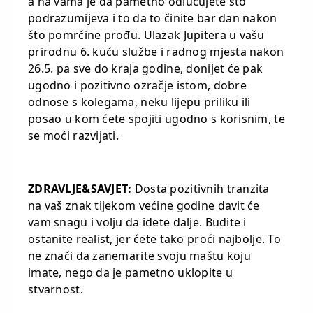
a na vama je da pametno odlučujete što
podrazumijeva i to da to činite bar dan nakon
što pomrčine prođu. Ulazak Jupitera u vašu
prirodnu 6. kuću službe i radnog mjesta nakon
26.5. pa sve do kraja godine, donijet će pak
ugodno i pozitivno ozračje istom, dobre
odnose s kolegama, neku lijepu priliku ili
posao u kom ćete spojiti ugodno s korisnim, te
se moći razvijati.
ZDRAVLJE&SAVJET:
Dosta pozitivnih tranzita
na vaš znak tijekom većine godine davit će
vam snagu i volju da idete dalje. Budite i
ostanite realist, jer ćete tako proći najbolje. To
ne znači da zanemarite svoju maštu koju
imate, nego da je pametno uklopite u
stvarnost.