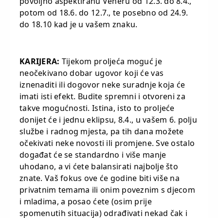
povoljno aspektiranu Veneru od 12.3. do 8.4.,
potom od 18.6. do 12.7., te posebno od 24.9.
do 18.10 kad je u vašem znaku.
KARIJERA:
Tijekom proljeća moguć je
neočekivano dobar ugovor koji će vas
iznenaditi ili dogovor neke suradnje koja će
imati isti efekt. Budite spremni i otvoreni za
takve mogućnosti. Istina, isto to proljeće
donijet će i jednu eklipsu, 8.4., u vašem 6. polju
službe i radnog mjesta, pa tih dana možete
očekivati neke novosti ili promjene. Sve ostalo
događat će se standardno i više manje
uhodano, a vi ćete balansirati najbolje što
znate. Vaš fokus ove će godine biti više na
privatnim temama ili onim poveznim s djecom
i mladima, a posao ćete (osim prije
spomenutih situacija) odrađivati nekad čak i