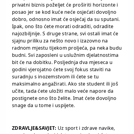
privatni biznis poželjet će proširiti horizonte i
posao jer se kod kuće neće osjećati dovoljno
dobro, odnosno imat će osjećaj da su sputani.
Ipak, ono što ćete morati odraditi, odradite
najozbiljnije. S druge strane, svi ostali imat će
sjajnu priliku za nešto novo i izazovno na
radnom mjestu tijekom proljeća, pa neka budu
budni. Svi zaposleni u uslužnim djelatnostima
bit će na dobitku. Posljednja dva mjeseca u
godini vjerojatno ćete svoj fokus staviti na
suradnju s inozemstvom ili ćete se tu
maksimalno angažirati. Ako ste student ili još
učite, tada ćete uložiti malo veće napore da
postignete ono što želite. Imat ćete dovoljno
snage da u tome i uspijete.
ZDRAVLJE&SAVJET:
Uz sport i zdrave navike,