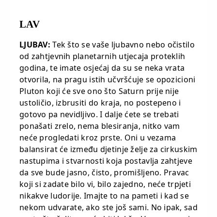
LAV
LJUBAV:
Tek što se vaše ljubavno nebo očistilo
od zahtjevnih planetarnih utjecaja proteklih
godina, te imate osjećaj da su se neka vrata
otvorila, na pragu istih učvršćuje se opozicioni
Pluton koji će sve ono što Saturn prije nije
ustoličio, izbrusiti do kraja, no postepeno i
gotovo pa nevidljivo. I dalje ćete se trebati
ponašati zrelo, nema blesiranja, nitko vam
neće progledati kroz prste. Oni u vezama
balansirat će između djetinje želje za cirkuskim
nastupima i stvarnosti koja postavlja zahtjeve
da sve bude jasno, čisto, promišljeno. Pravac
koji si zadate bilo vi, bilo zajedno, neće trpjeti
nikakve ludorije. Imajte to na pameti i kad se
nekom udvarate, ako ste još sami. No ipak, sad