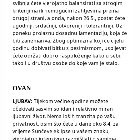
svibnja ćete vjerojatno balansirati sa strogim
kriterijima ili nemogućim zahtjevima prema
drugoj strani, a onda, nakon 26.5., postat ćete
ugodniji, srdačniji, otvoreniji i tolerantniji. Uz
poneku prolaznu dosadnu lamentaciju, koja će
biti zanemariva. Zbog optimizma koji će cijelu
godinu dobivati bitku s pesimizmom, uspijevat
ćete održati dobro raspoloženje kako u sebi,
tako i u društvu osobe do koje vam je stalo.
OVAN
LJUBAV:
Tijekom većine godine možete
očekivati sasvim solidan i relativno miran
ljubavni život. Nema loših tranzita po vašu
privatnost, osim što ćete u dane oko 8.4. za
vrijeme Sunčeve eklipse u vašem znaku,
vjerojatno intenzivno razmišljati o samima