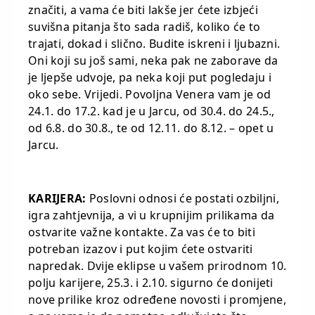
značiti, a vama će biti lakše jer ćete izbjeći
suvišna pitanja što sada radiš, koliko će to
trajati, dokad i slično. Budite iskreni i ljubazni.
Oni koji su još sami, neka pak ne zaborave da
je ljepše udvoje, pa neka koji put pogledaju i
oko sebe. Vrijedi. Povoljna Venera vam je od
24.1. do 17.2. kad je u Jarcu, od 30.4. do 24.5.,
od 6.8. do 30.8., te od 12.11. do 8.12. – opet u
Jarcu.
KARIJERA:
Poslovni odnosi će postati ozbiljni,
igra zahtjevnija, a vi u krupnijim prilikama da
ostvarite važne kontakte. Za vas će to biti
potreban izazov i put kojim ćete ostvariti
napredak. Dvije eklipse u vašem prirodnom 10.
polju karijere, 25.3. i 2.10. sigurno će donijeti
nove prilike kroz određene novosti i promjene,