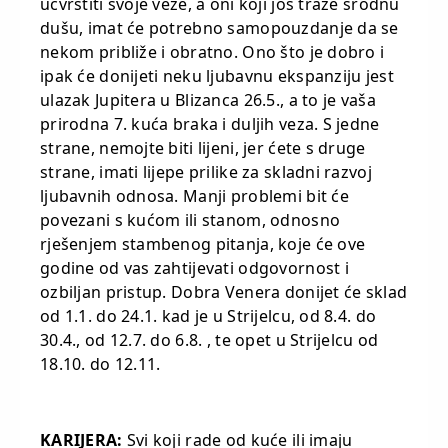
učvrstiti svoje veze, a oni koji još traže srodnu
dušu, imat će potrebno samopouzdanje da se
nekom približe i obratno. Ono što je dobro i
ipak će donijeti neku ljubavnu ekspanziju jest
ulazak Jupitera u Blizanca 26.5., a to je vaša
prirodna 7. kuća braka i duljih veza. S jedne
strane, nemojte biti lijeni, jer ćete s druge
strane, imati lijepe prilike za skladni razvoj
ljubavnih odnosa. Manji problemi bit će
povezani s kućom ili stanom, odnosno
rješenjem stambenog pitanja, koje će ove
godine od vas zahtijevati odgovornost i
ozbiljan pristup. Dobra Venera donijet će sklad
od 1.1. do 24.1. kad je u Strijelcu, od 8.4. do
30.4., od 12.7. do 6.8. , te opet u Strijelcu od
18.10. do 12.11.
KARIJERA:
Svi koji rade od kuće ili imaju