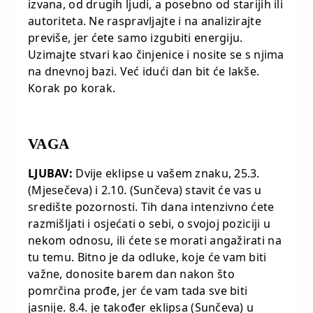
izvana, od drugih ljudi, a posebno od starijih ili
autoriteta. Ne raspravljajte i na analizirajte
previše, jer ćete samo izgubiti energiju.
Uzimajte stvari kao činjenice i nosite se s njima
na dnevnoj bazi. Već idući dan bit će lakše.
Korak po korak.
VAGA
LJUBAV:
Dvije eklipse u vašem znaku, 25.3.
(Mjesečeva) i 2.10. (Sunčeva) stavit će vas u
središte pozornosti. Tih dana intenzivno ćete
razmišljati i osjećati o sebi, o svojoj poziciji u
nekom odnosu, ili ćete se morati angažirati na
tu temu. Bitno je da odluke, koje će vam biti
važne, donosite barem dan nakon što
pomrčina prođe, jer će vam tada sve biti
jasnije. 8.4. je također eklipsa (Sunčeva) u