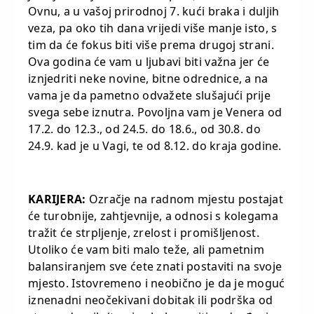
Ovnu, a u vašoj prirodnoj 7. kući braka i duljih
veza, pa oko tih dana vrijedi više manje isto, s
tim da će fokus biti više prema drugoj strani.
Ova godina će vam u ljubavi biti važna jer će
iznjedriti neke novine, bitne odrednice, a na
vama je da pametno odvažete slušajući prije
svega sebe iznutra. Povoljna vam je Venera od
17.2. do 12.3., od 24.5. do 18.6., od 30.8. do
24.9. kad je u Vagi, te od 8.12. do kraja godine.
KARIJERA:
Ozračje na radnom mjestu postajat
će turobnije, zahtjevnije, a odnosi s kolegama
tražit će strpljenje, zrelost i promišljenost.
Utoliko će vam biti malo teže, ali pametnim
balansiranjem sve ćete znati postaviti na svoje
mjesto. Istovremeno i neobično je da je moguć
iznenadni neočekivani dobitak ili podrška od