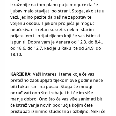
izraženije na tom planu pa je moguće da će
ljubav malo stavljati po strani. Stoga, ako ste u
vezi, jedino pazite da baš ne zapostavite
voljenu osobu. Tijekom proljeća je moguć
neočekivani sretan susret s nekim starim
prijateljem ili prijateljicom koji će vas istinski
ispuniti. Dobra vam je Venera od 12.3. do 8.4.,
od 18.6. do 12.7. kad je u Raku, te od 24.9. do
18.10.
KARIJERA:
Vaši interesi i teme koje će vas
pretežno zaokupljati tijekom ove godine neće
biti fokusirani na posao. Stoga će mnogi
odrađivati ono što trebaju i bit će im više
manje dobro. Ono što će vas više zanimati bit
će istraživanja novih područja kojim ćete
pristupati iznimno studiozno i ozbiljno. Neki će