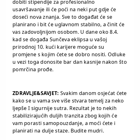
dobiti stipendije za profesionalno
usavršavanje ili će poći na neki put gdje će
doseći nova znanja. Sve to događat će se
planirano i bit će uglavnom stabilno, a činit će
vas zadovoljnijom osobom. U dane oko 8.4.
kad se događa Sunčeva eklipsa u vašoj
prirodnoj 10. kući karijere moguće su
promjene s kojim ćete se dobro nositi. Odluke
u vezi toga donosite bar dan kasnije nakon što
pomrčina prođe.
ZDRAVLJE&SAVJET:
Svakim danom osjećat ćete
kako se u vama sve više stvara temelj za neko
ljepše I sigurnije sutra. Rezultat je to nekih
stabilizirajućih duljih tranzita zbog kojih će
vam porasti samopouzdanje, a moći ćete i
planirati na dulje staze. Budite mudri.