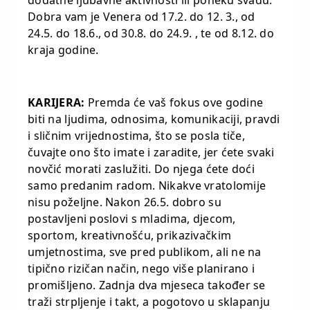
dodatne ljubavne aktivnosti ili poneku svađu.
Dobra vam je Venera od 17.2. do 12. 3., od
24.5. do 18.6., od 30.8. do 24.9. , te od 8.12. do
kraja godine.
KARIJERA:
Premda će vaš fokus ove godine
biti na ljudima, odnosima, komunikaciji, pravdi
i sličnim vrijednostima, što se posla tiče,
čuvajte ono što imate i zaradite, jer ćete svaki
novčić morati zaslužiti. Do njega ćete doći
samo predanim radom. Nikakve vratolomije
nisu poželjne. Nakon 26.5. dobro su
postavljeni poslovi s mladima, djecom,
sportom, kreativnošću, prikazivačkim
umjetnostima, sve pred publikom, ali ne na
tipično rizičan način, nego više planirano i
promišljeno. Zadnja dva mjeseca također se
traži strpljenje i takt, a pogotovo u sklapanju