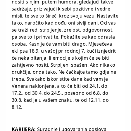
nositi s njim, putem humora, gledajući takve
sadržaje, prizivajući k sebi pozitivne i vedre
misli, te sve to šireći kroz svoju vezu. Nastavite
tako, naročito kad dođu oni sivlji dani. Od vas
se traži red, strpljenje, zrelost, odgovornost,
pa sve to i prihvatite. Pokažite se kao odrasla
osoba. Kasnije će vam biti drago. Mjesečeva
eklipsa 18.9. u vašoj prirodnoj 7. kući iznjedrit
će neka pitanja ili emocije s kojim će se biti
zahtjevno nositi. Strpljen, spašen. Ako nikako
drukčije, onda tako. Ne čačkajte tamo gdje ne
treba. Svakako iskoristite dane kad vam je
Venera naklonjena, a to će biti od 24.1. do
17.2., od 30.4. do 24.5., posebno od 6.8. do
30.8. kad je u vašem znaku, te od 12.11. do
8.12.
KARIJERA:
Suradnje i ugovaranja poslova