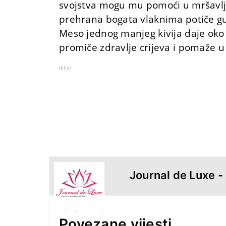
svojstva mogu mu pomoći u mršavlje
prehrana bogata vlaknima potiče gub
Meso jednog manjeg kivija daje oko
promiče zdravlje crijeva i pomaže u
(klix)
Journal de Luxe -
Povezane vijesti