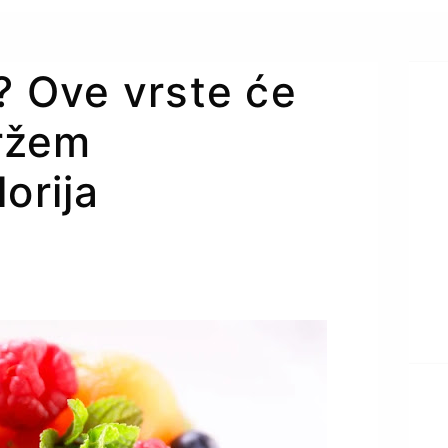
e? Ove vrste će
ržem
orija