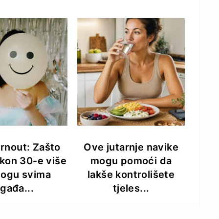
urnout: Zašto
Ove jutarnje navike
kon 30-e više
mogu pomoći da
ogu svima
lakše kontrolišete
gađa...
tjeles...