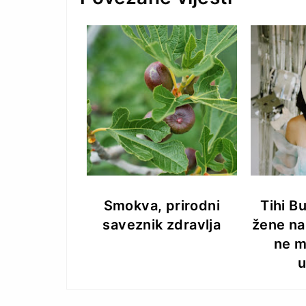
Smokva, prirodni
Tihi B
saveznik zdravlja
žene na
ne m
u