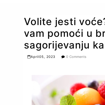
Volite jesti voć
vam pomoći u b
sagorijevanju kal
April
05
,
2023
0 Comments