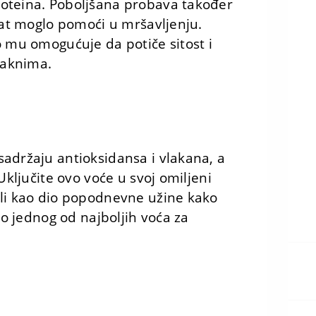
oteina. Poboljšana probava također
vrat moglo pomoći u mršavljenju.
o mu omogućuje da potiče sitost i
laknima.
adržaju antioksidansa i vlakana, a
Uključite ovo voće u svoj omiljeni
ili kao dio popodnevne užine kako
ao jednog od najboljih voća za