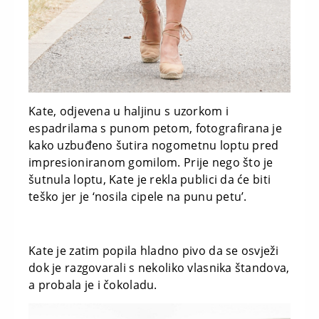
Kate, odjevena u haljinu s uzorkom i
espadrilama s punom petom, fotografirana je
kako uzbuđeno šutira nogometnu loptu pred
impresioniranom gomilom. Prije nego što je
šutnula loptu, Kate je rekla publici da će biti
teško jer je ‘nosila cipele na punu petu’.
Kate je zatim popila hladno pivo da se osvježi
dok je razgovarali s nekoliko vlasnika štandova,
a probala je i čokoladu.