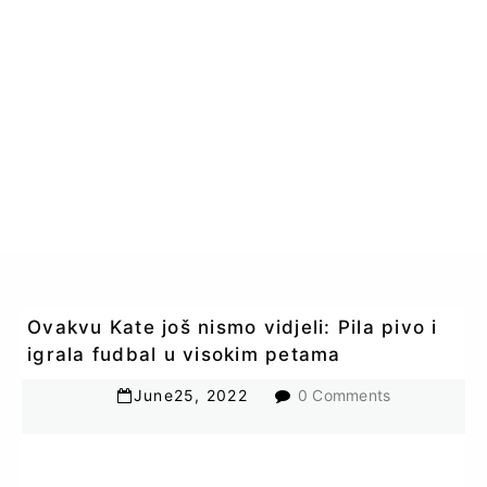
Ovakvu Kate još nismo vidjeli: Pila pivo i
igrala fudbal u visokim petama
June
25
,
2022
0 Comments