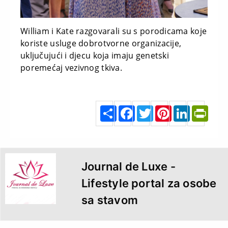
William i Kate razgovarali su s porodicama koje
koriste usluge dobrotvorne organizacije,
uključujući i djecu koja imaju genetski
poremećaj vezivnog tkiva.
S
F
T
P
L
P
h
a
w
i
i
r
a
c
i
n
n
i
r
e
t
t
k
n
e
b
t
e
e
t
o
e
r
d
F
o
r
e
I
r
k
s
n
i
t
e
n
d
l
y
Journal de Luxe -
Lifestyle portal za osobe
sa stavom