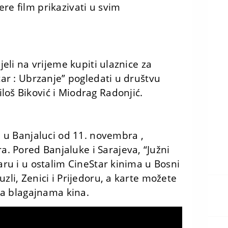
re film prikazivati u svim
pjeli na vrijeme kupiti ulaznice za
etar : Ubrzanje” pogledati u društvu
loš Biković i Miodrag Radonjić.
ti u Banjaluci od 11. novembra ,
. Pored Banjaluke i Sarajeva, “Južni
oaru i u ostalim CineStar kinima u Bosni
zli, Zenici i Prijedoru, a karte možete
 na blagajnama kina.