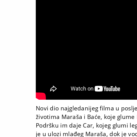
Novi dio najgledanijeg filma u poslj
životima Maraša i Baće, koje glume 
Podršku im daje Car, kojeg glumi le
je u ulozi mlađeg Maraša, dok je vod