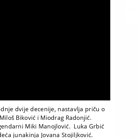
ednje dvije decenije, nastavlja priču o
Miloš Biković i Miodrag Radonjić.
gendarni Miki Manojlović.
Luka Grbić
eća junakinja Jovana Stojiljković.