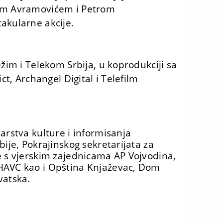
šem Avramovićem i Petrom
akularne akcije.
ežim i Telekom Srbija, u koprodukciji sa
ct, Archangel Digital i Telefilm
arstva kulture i informisanja
bije, Pokrajinskog sekretarijata za
e s vjerskim zajednicama AP Vojvodina,
 HAVC kao i Opština Knjaževac, Dom
rvatska.