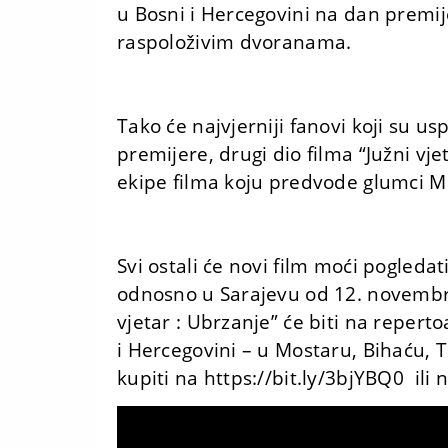
u Bosni i Hercegovini na dan premije
raspoloživim dvoranama.
Tako će najvjerniji fanovi koji su us
premijere, drugi dio filma “Južni vj
ekipe filma koju predvode glumci Mi
Svi ostali će novi film moći pogleda
odnosno u Sarajevu od 12. novembra
vjetar : Ubrzanje” će biti na repert
i Hercegovini – u Mostaru, Bihaću, Tu
kupiti na https://bit.ly/3bjYBQ0
ili