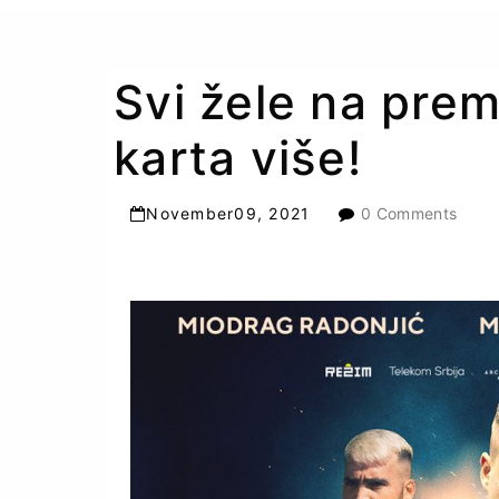
Svi žele na premi
karta više!
November
09
,
2021
0 Comments