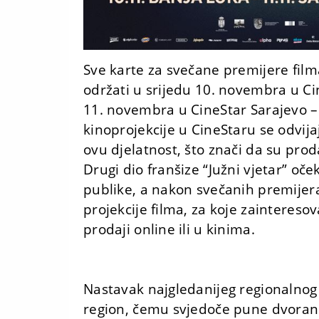
Sve karte za svečane premijere filma
održati u srijedu 10. novembra u Ci
11. novembra u CineStar Sarajevo –
kinoprojekcije u CineStaru se odv
ovu djelatnost, što znači da su pro
Drugi dio franšize “Južni vjetar” oče
publike, a nakon svečanih premijera
projekcije filma, za koje zaintereso
prodaji online ili u kinima.
Nastavak najgledanijeg regionalnog k
region, čemu svjedoče pune dvorane 