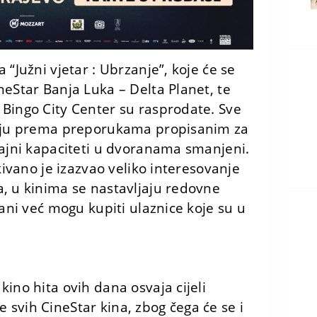
 “Južni vjetar : Ubrzanje”, koje će se
neStar Banja Luka – Delta Planet, te
 Bingo City Center su rasprodate. Sve
ijaju prema preporukama propisanim za
dajni kapaciteti u dvoranama smanjeni.
kivano je izazvao veliko interesovanje
, u kinima se nastavljaju redovne
vani već mogu kupiti ulaznice koje su u
ino hita ovih dana osvaja cijeli
svih CineStar kina, zbog čega će se i