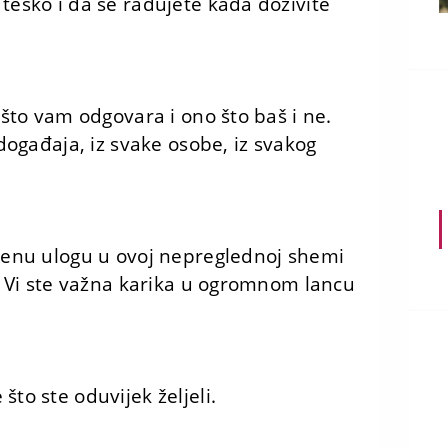
teško i da se radujete kada doživite
o što vam odgovara i ono što baš i ne.
 događaja, iz svake osobe, iz svakog
cjenu ulogu u ovoj nepreglednoj shemi
o. Vi ste važna karika u ogromnom lancu
što ste oduvijek željeli.