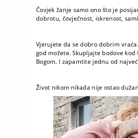
Čovjek žanje samo ono što je posijao
dobrotu, čovječnost, iskrenost, sami
Vjerujete da se dobro dobrim vraća
god možete. Skupljajte bodove kod 
Bogom. I zapamtite jednu od najveći
Život nikom nikada nije ostao dužan