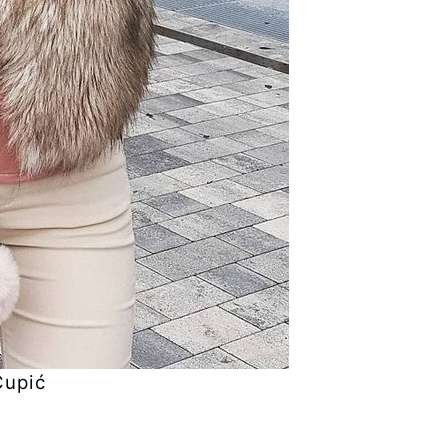
 Čupić
savjetnikuspjeha
.com