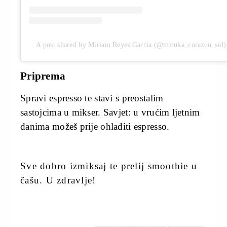
A post shared by Miriam Reyes Garcia (@miruka_corazon_sol)
Priprema
Spravi espresso te stavi s preostalim
sastojcima u mikser. Savjet: u vrućim ljetnim
danima možeš prije ohladiti espresso.
Sve dobro izmiksaj te prelij smoothie u
čašu. U zdravlje!
miss7.24sata.hr